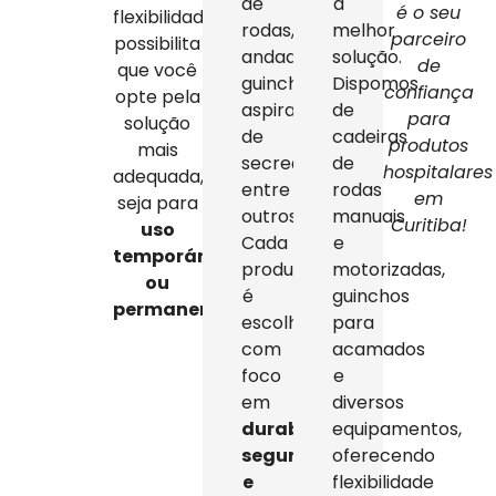
de
a
é o seu
flexibilidade
rodas,
melhor
parceiro
possibilita
andadores,
solução.
de
que você
guinchos,
Dispomos
confiança
opte pela
aspiradores
de
para
solução
de
cadeiras
produtos
mais
secreção,
de
hospitalares
adequada,
entre
rodas
em
seja para
outros.
manuais
Curitiba!
uso
Cada
e
temporário
produto
motorizadas,
ou
é
guinchos
permanente
.
escolhido
para
com
acamados
foco
e
em
diversos
durabilidade,
equipamentos,
segurança
oferecendo
e
flexibilidade