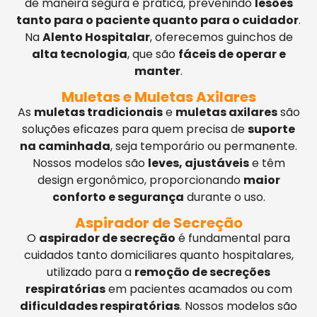
de maneira segura e prática, prevenindo
lesões
tanto para o paciente quanto para o cuidador
.
Na
Alento Hospitalar
, oferecemos guinchos de
alta tecnologia
, que são
fáceis de operar e
manter
.
Muletas e Muletas Axilares
As
muletas tradicionais
e
muletas axilares
são
soluções eficazes para quem precisa de
suporte
na caminhada
, seja temporário ou permanente.
Nossos modelos são
leves, ajustáveis
e têm
design ergonômico, proporcionando
maior
conforto e segurança
durante o uso.
Aspirador de Secreção
O
aspirador de secreção
é fundamental para
cuidados tanto domiciliares quanto hospitalares,
utilizado para a
remoção de secreções
respiratórias
em pacientes acamados ou com
dificuldades respiratórias
. Nossos modelos são