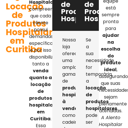
equipe
Hospitalar
,
de
de
Locação
está
compreendemos
Produtos
Produtos
de
sempre
que cada
Hospitalares
Hospitalar
Produtos
pronta
cliente
para
Hospitalares
possui
ajudar
demandas
em
Nossa
Se
na
específicas,
Curitiba
loja
a
escolha
e por isso
oferece
sua
do
disponibilizamos
uma
necessidade
produto
tanto a
ampla
for
ideal
,
venda
gama
temporária,
assegurand
quanto a
de
a
que suas
locação
produtos
locação
necessidade
de
hospitalares
de
sejam
produtos
à
produtos
plenamente
hospitalares
venda
,
hospitalares
atendidas.
em
como
pode
A Alento
Curitiba
.
cadeiras
ser
Hospitalar
Essa