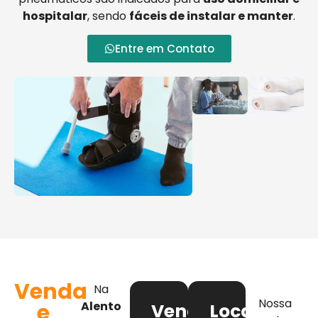
hospitalar
, sendo
fáceis de instalar e manter
.
Entre em Contato
Venda
Na
Nossa
e
Alento
Venda
Locação