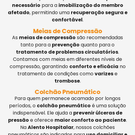
necessário
para a
imobilização do membro
afetado
, permitindo uma
recuperação segura e
confortável
.
Meias de Compressão
As
meias de compressão
são recomendadas
tanto para a
prevenção
quanto para o
tratamento de problemas circulatórios
.
Contamos com meias em diferentes níveis de
compressão, garantindo
conforto e eficácia
no
tratamento de condições como
varizes
e
trombose
.
Colchão Pneumático
Para quem permanece acamado por longos
períodos, o
colchão pneumático
é uma solução
indispensável. Ele ajuda a
prevenir úlceras de
pressão
e oferece
maior conforto ao paciente
.
Na
Alento Hospitalar
, nossos colchões
pneumáticos são indicados para
uso domiciliar e