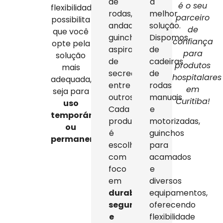
de
a
é o seu
flexibilidade
rodas,
melhor
parceiro
possibilita
andadores,
solução.
de
que você
guinchos,
Dispomos
confiança
opte pela
aspiradores
de
para
solução
de
cadeiras
produtos
mais
secreção,
de
hospitalares
adequada,
entre
rodas
em
seja para
outros.
manuais
Curitiba!
uso
Cada
e
temporário
produto
motorizadas,
ou
é
guinchos
permanente
.
escolhido
para
com
acamados
foco
e
em
diversos
durabilidade,
equipamentos,
segurança
oferecendo
e
flexibilidade