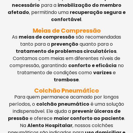
necessário
para a
imobilização do membro
afetado
, permitindo uma
recuperação segura e
confortável
.
Meias de Compressão
As
meias de compressão
são recomendadas
tanto para a
prevenção
quanto para o
tratamento de problemas circulatórios
.
Contamos com meias em diferentes níveis de
compressão, garantindo
conforto e eficácia
no
tratamento de condições como
varizes
e
trombose
.
Colchão Pneumático
Para quem permanece acamado por longos
períodos, o
colchão pneumático
é uma solução
indispensável. Ele ajuda a
prevenir úlceras de
pressão
e oferece
maior conforto ao paciente
.
Na
Alento Hospitalar
, nossos colchões
pneumáticos são indicados para
uso domiciliar e