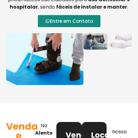
hospitalar
, sendo
fáceis de instalar e manter
.
Entre em Contato
Venda
Na
Nossa
e
Alento
Venda
Locação