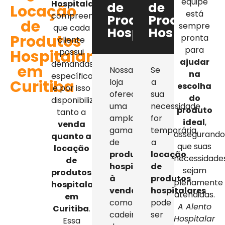
equipe
Hospitalar
,
de
de
Locação
está
compreendemos
Produtos
Produtos
de
sempre
que cada
Hospitalares
Hospitalar
Produtos
pronta
cliente
para
Hospitalares
possui
ajudar
demandas
em
Nossa
Se
na
específicas,
Curitiba
loja
a
escolha
e por isso
oferece
sua
do
disponibilizamos
uma
necessidade
produto
tanto a
ampla
for
ideal
,
venda
gama
temporária,
assegurand
quanto a
de
a
que suas
locação
produtos
locação
necessidade
de
hospitalares
de
sejam
produtos
à
produtos
plenamente
hospitalares
venda
,
hospitalares
atendidas.
em
como
pode
A Alento
Curitiba
.
cadeiras
ser
Hospitalar
Essa