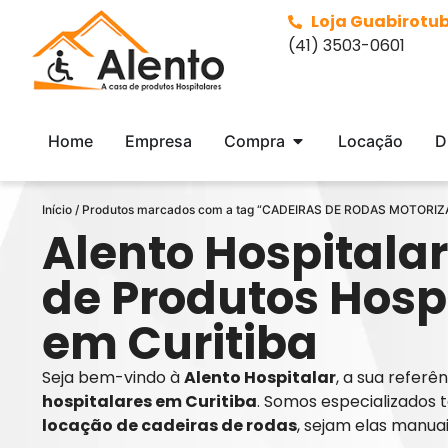
Loja Guabirotu
(41) 3503-0601
Home
Empresa
Compra
Locação
D
Início
/ Produtos marcados com a tag “CADEIRAS DE RODAS MOTORI
Alento Hospitalar
de Produtos Hosp
em Curitiba
Seja bem-vindo à
Alento Hospitalar
, a sua refer
hospitalares em Curitiba
. Somos especializados 
locação de cadeiras de rodas
, sejam elas manua