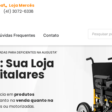
ba
Loja Mercês
(41) 3072-6338
úvidas Frequentes
Contato
ZADAS PARA DEFICIENTES NA AUGUSTA”
: Sua Loja
italares
ência em
produtos
tanto na
venda quanto na
is ou motorizadas.