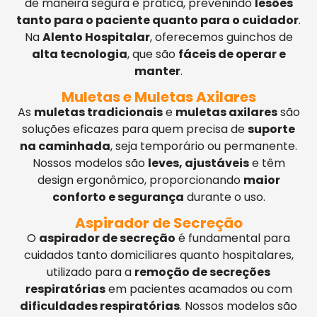
de maneira segura e prática, prevenindo
lesões
tanto para o paciente quanto para o cuidador
.
Na
Alento Hospitalar
, oferecemos guinchos de
alta tecnologia
, que são
fáceis de operar e
manter
.
Muletas e Muletas Axilares
As
muletas tradicionais
e
muletas axilares
são
soluções eficazes para quem precisa de
suporte
na caminhada
, seja temporário ou permanente.
Nossos modelos são
leves, ajustáveis
e têm
design ergonômico, proporcionando
maior
conforto e segurança
durante o uso.
Aspirador de Secreção
O
aspirador de secreção
é fundamental para
cuidados tanto domiciliares quanto hospitalares,
utilizado para a
remoção de secreções
respiratórias
em pacientes acamados ou com
dificuldades respiratórias
. Nossos modelos são