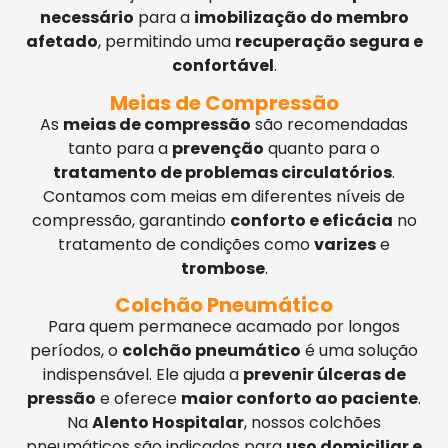
necessário
para a
imobilização do membro
afetado
, permitindo uma
recuperação segura e
confortável
.
Meias de Compressão
As
meias de compressão
são recomendadas
tanto para a
prevenção
quanto para o
tratamento de problemas circulatórios
.
Contamos com meias em diferentes níveis de
compressão, garantindo
conforto e eficácia
no
tratamento de condições como
varizes
e
trombose
.
Colchão Pneumático
Para quem permanece acamado por longos
períodos, o
colchão pneumático
é uma solução
indispensável. Ele ajuda a
prevenir úlceras de
pressão
e oferece
maior conforto ao paciente
.
Na
Alento Hospitalar
, nossos colchões
pneumáticos são indicados para
uso domiciliar e