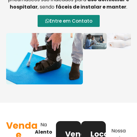
hospitalar
, sendo
fáceis de instalar e manter
.
Entre em Contato
Venda
Na
Nossa
e
Alento
Venda
Locação