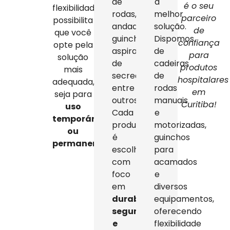
de
a
é o seu
flexibilidade
rodas,
melhor
parceiro
possibilita
andadores,
solução.
de
que você
guinchos,
Dispomos
confiança
opte pela
aspiradores
de
para
solução
de
cadeiras
produtos
mais
secreção,
de
hospitalares
adequada,
entre
rodas
em
seja para
outros.
manuais
Curitiba!
uso
Cada
e
temporário
produto
motorizadas,
ou
é
guinchos
permanente
.
escolhido
para
com
acamados
foco
e
em
diversos
durabilidade,
equipamentos,
segurança
oferecendo
e
flexibilidade