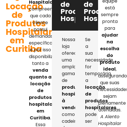
equipe
Hospitalar
,
de
de
Locação
está
compreendemos
Produtos
Produtos
de
sempre
que cada
Hospitalares
Hospitalar
Produtos
pronta
cliente
para
Hospitalares
possui
ajudar
demandas
em
Nossa
Se
na
específicas,
Curitiba
loja
a
escolha
e por isso
oferece
sua
do
disponibilizamos
uma
necessidade
produto
tanto a
ampla
for
ideal
,
venda
gama
temporária,
assegurand
quanto a
de
a
que suas
locação
produtos
locação
necessidade
de
hospitalares
de
sejam
produtos
à
produtos
plenamente
hospitalares
venda
,
hospitalares
atendidas.
em
como
pode
A Alento
Curitiba
.
cadeiras
ser
Hospitalar
Essa