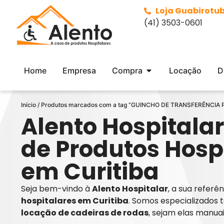
Loja Guabirotu
(41) 3503-0601
Home
Empresa
Compra
Locação
D
Início
/ Produtos marcados com a tag “GUINCHO DE TRANSFERÊNCI
Alento Hospitalar
de Produtos Hosp
em Curitiba
Seja bem-vindo à
Alento Hospitalar
, a sua refer
hospitalares em Curitiba
. Somos especializados 
locação de cadeiras de rodas
, sejam elas manua