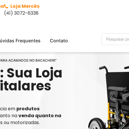
ba
Loja Mercês
(41) 3072-6338
úvidas Frequentes
Contato
A PARA ACAMADOS NO BACACHERI”
: Sua Loja
italares
ência em
produtos
tanto na
venda quanto na
is ou motorizadas.