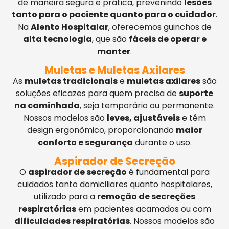
de maneira segura e prática, prevenindo
lesões
tanto para o paciente quanto para o cuidador
.
Na
Alento Hospitalar
, oferecemos guinchos de
alta tecnologia
, que são
fáceis de operar e
manter
.
Muletas e Muletas Axilares
As
muletas tradicionais
e
muletas axilares
são
soluções eficazes para quem precisa de
suporte
na caminhada
, seja temporário ou permanente.
Nossos modelos são
leves, ajustáveis
e têm
design ergonômico, proporcionando
maior
conforto e segurança
durante o uso.
Aspirador de Secreção
O
aspirador de secreção
é fundamental para
cuidados tanto domiciliares quanto hospitalares,
utilizado para a
remoção de secreções
respiratórias
em pacientes acamados ou com
dificuldades respiratórias
. Nossos modelos são