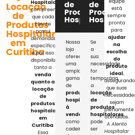
equipe
Hospitalar
,
de
de
Locação
está
compreendemos
Produtos
Produtos
de
sempre
que cada
Hospitalares
Hospitalar
Produtos
pronta
cliente
para
Hospitalares
possui
ajudar
demandas
em
Nossa
Se
na
específicas,
Curitiba
loja
a
escolha
e por isso
oferece
sua
do
disponibilizamos
uma
necessidade
produto
tanto a
ampla
for
ideal
,
venda
gama
temporária,
assegurand
quanto a
de
a
que suas
locação
produtos
locação
necessidade
de
hospitalares
de
sejam
produtos
à
produtos
plenamente
hospitalares
venda
,
hospitalares
atendidas.
em
como
pode
A Alento
Curitiba
.
cadeiras
ser
Hospitalar
Essa