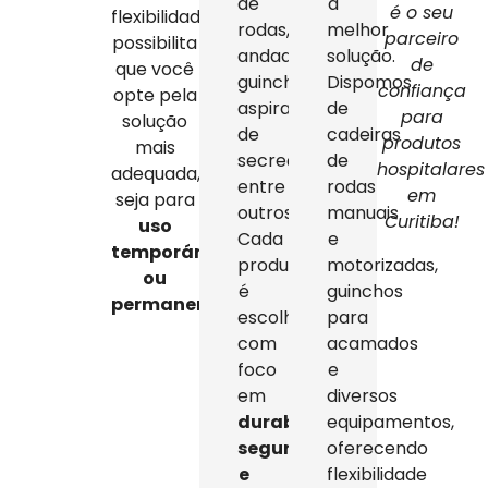
de
a
é o seu
flexibilidade
rodas,
melhor
parceiro
possibilita
andadores,
solução.
de
que você
guinchos,
Dispomos
confiança
opte pela
aspiradores
de
para
solução
de
cadeiras
produtos
mais
secreção,
de
hospitalares
adequada,
entre
rodas
em
seja para
outros.
manuais
Curitiba!
uso
Cada
e
temporário
produto
motorizadas,
ou
é
guinchos
permanente
.
escolhido
para
com
acamados
foco
e
em
diversos
durabilidade,
equipamentos,
segurança
oferecendo
e
flexibilidade