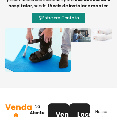
hospitalar
, sendo
fáceis de instalar e manter
.
Entre em Contato
Venda
Na
Nossa
e
Alento
Venda
Locação