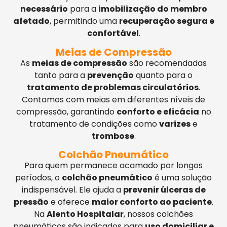
necessário
para a
imobilização do membro
afetado
, permitindo uma
recuperação segura e
confortável
.
Meias de Compressão
As
meias de compressão
são recomendadas
tanto para a
prevenção
quanto para o
tratamento de problemas circulatórios
.
Contamos com meias em diferentes níveis de
compressão, garantindo
conforto e eficácia
no
tratamento de condições como
varizes
e
trombose
.
Colchão Pneumático
Para quem permanece acamado por longos
períodos, o
colchão pneumático
é uma solução
indispensável. Ele ajuda a
prevenir úlceras de
pressão
e oferece
maior conforto ao paciente
.
Na
Alento Hospitalar
, nossos colchões
pneumáticos são indicados para
uso domiciliar e