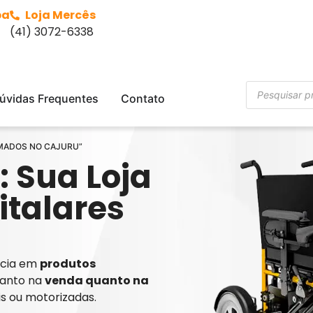
ba
Loja Mercês
(41) 3072-6338
úvidas Frequentes
Contato
CAMADOS NO CAJURU”
: Sua Loja
italares
ência em
produtos
tanto na
venda quanto na
is ou motorizadas.