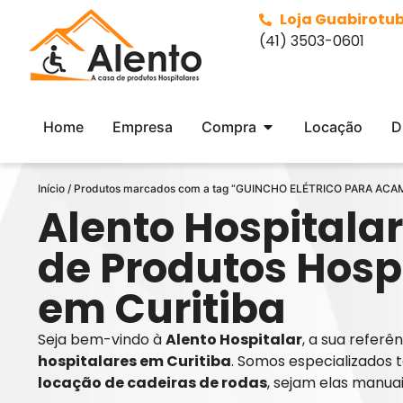
Loja Guabirotu
(41) 3503-0601
Home
Empresa
Compra
Locação
D
Início
/ Produtos marcados com a tag “GUINCHO ELÉTRICO PARA A
Alento Hospitalar
de Produtos Hosp
em Curitiba
Seja bem-vindo à
Alento Hospitalar
, a sua refer
hospitalares em Curitiba
. Somos especializados 
locação de cadeiras de rodas
, sejam elas manua