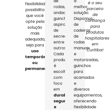
de
a
é o seu
flexibilidade
rodas,
melhor
parceiro
possibilita
andadores,
solução.
de
que você
guinchos,
Dispomos
confiança
opte pela
aspiradores
de
para
solução
de
cadeiras
produtos
mais
secreção,
de
hospitalares
adequada,
entre
rodas
em
seja para
outros.
manuais
Curitiba!
uso
Cada
e
temporário
produto
motorizadas,
ou
é
guinchos
permanente
.
escolhido
para
com
acamados
foco
e
em
diversos
durabilidade,
equipamentos,
segurança
oferecendo
e
flexibilidade