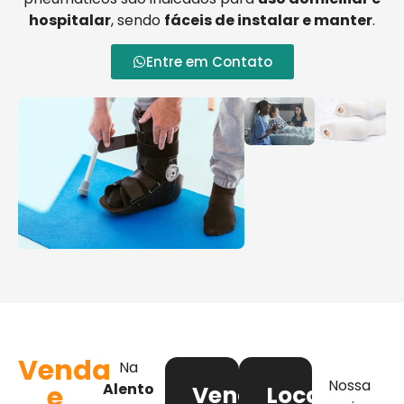
hospitalar
, sendo
fáceis de instalar e manter
.
Entre em Contato
Venda
Na
Nossa
e
Alento
Venda
Locação