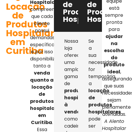
equipe
Hospitalar
,
de
de
Locação
está
compreendemos
Produtos
Produtos
de
sempre
que cada
Hospitalares
Hospitalar
Produtos
pronta
cliente
para
Hospitalares
possui
ajudar
demandas
em
Nossa
Se
na
específicas,
Curitiba
loja
a
escolha
e por isso
oferece
sua
do
disponibilizamos
uma
necessidade
produto
tanto a
ampla
for
ideal
,
venda
gama
temporária,
assegurand
quanto a
de
a
que suas
locação
produtos
locação
necessidade
de
hospitalares
de
sejam
produtos
à
produtos
plenamente
hospitalares
venda
,
hospitalares
atendidas.
em
como
pode
A Alento
Curitiba
.
cadeiras
ser
Hospitalar
Essa