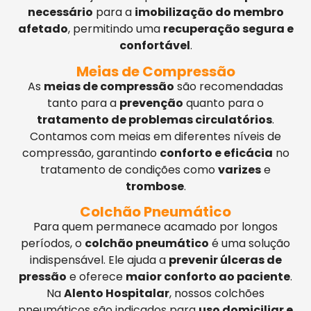
necessário
para a
imobilização do membro
afetado
, permitindo uma
recuperação segura e
confortável
.
Meias de Compressão
As
meias de compressão
são recomendadas
tanto para a
prevenção
quanto para o
tratamento de problemas circulatórios
.
Contamos com meias em diferentes níveis de
compressão, garantindo
conforto e eficácia
no
tratamento de condições como
varizes
e
trombose
.
Colchão Pneumático
Para quem permanece acamado por longos
períodos, o
colchão pneumático
é uma solução
indispensável. Ele ajuda a
prevenir úlceras de
pressão
e oferece
maior conforto ao paciente
.
Na
Alento Hospitalar
, nossos colchões
pneumáticos são indicados para
uso domiciliar e