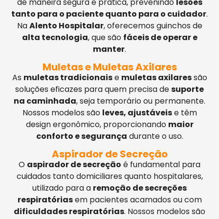
de maneira segura e prática, prevenindo
lesões
tanto para o paciente quanto para o cuidador
.
Na
Alento Hospitalar
, oferecemos guinchos de
alta tecnologia
, que são
fáceis de operar e
manter
.
Muletas e Muletas Axilares
As
muletas tradicionais
e
muletas axilares
são
soluções eficazes para quem precisa de
suporte
na caminhada
, seja temporário ou permanente.
Nossos modelos são
leves, ajustáveis
e têm
design ergonômico, proporcionando
maior
conforto e segurança
durante o uso.
Aspirador de Secreção
O
aspirador de secreção
é fundamental para
cuidados tanto domiciliares quanto hospitalares,
utilizado para a
remoção de secreções
respiratórias
em pacientes acamados ou com
dificuldades respiratórias
. Nossos modelos são