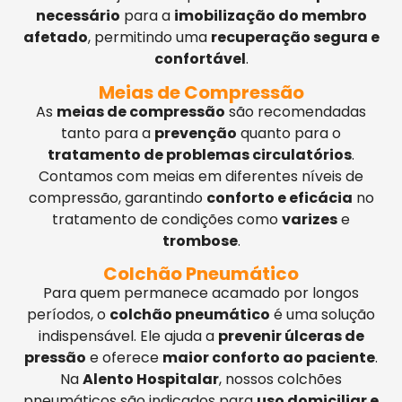
necessário
para a
imobilização do membro
afetado
, permitindo uma
recuperação segura e
confortável
.
Meias de Compressão
As
meias de compressão
são recomendadas
tanto para a
prevenção
quanto para o
tratamento de problemas circulatórios
.
Contamos com meias em diferentes níveis de
compressão, garantindo
conforto e eficácia
no
tratamento de condições como
varizes
e
trombose
.
Colchão Pneumático
Para quem permanece acamado por longos
períodos, o
colchão pneumático
é uma solução
indispensável. Ele ajuda a
prevenir úlceras de
pressão
e oferece
maior conforto ao paciente
.
Na
Alento Hospitalar
, nossos colchões
pneumáticos são indicados para
uso domiciliar e