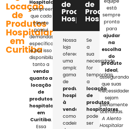
equipe
Hospitalar
,
de
de
Locação
está
compreendemos
Produtos
Produtos
de
sempre
que cada
Hospitalares
Hospitalar
Produtos
pronta
cliente
para
Hospitalares
possui
ajudar
demandas
em
Nossa
Se
na
específicas,
Curitiba
loja
a
escolha
e por isso
oferece
sua
do
disponibilizamos
uma
necessidade
produto
tanto a
ampla
for
ideal
,
venda
gama
temporária,
assegurand
quanto a
de
a
que suas
locação
produtos
locação
necessidade
de
hospitalares
de
sejam
produtos
à
produtos
plenamente
hospitalares
venda
,
hospitalares
atendidas.
em
como
pode
A Alento
Curitiba
.
cadeiras
ser
Hospitalar
Essa