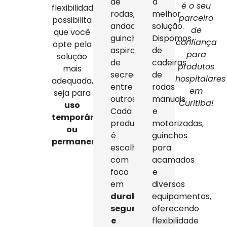
de
a
é o seu
flexibilidade
rodas,
melhor
parceiro
possibilita
andadores,
solução.
de
que você
guinchos,
Dispomos
confiança
opte pela
aspiradores
de
para
solução
de
cadeiras
produtos
mais
secreção,
de
hospitalares
adequada,
entre
rodas
em
seja para
outros.
manuais
Curitiba!
uso
Cada
e
temporário
produto
motorizadas,
ou
é
guinchos
permanente
.
escolhido
para
com
acamados
foco
e
em
diversos
durabilidade,
equipamentos,
segurança
oferecendo
e
flexibilidade