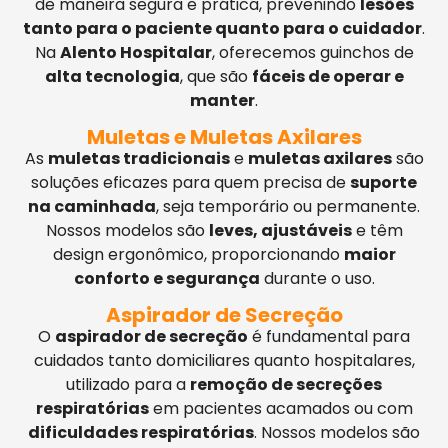
de maneira segura e prática, prevenindo
lesões
tanto para o paciente quanto para o cuidador
.
Na
Alento Hospitalar
, oferecemos guinchos de
alta tecnologia
, que são
fáceis de operar e
manter
.
Muletas e Muletas Axilares
As
muletas tradicionais
e
muletas axilares
são
soluções eficazes para quem precisa de
suporte
na caminhada
, seja temporário ou permanente.
Nossos modelos são
leves, ajustáveis
e têm
design ergonômico, proporcionando
maior
conforto e segurança
durante o uso.
Aspirador de Secreção
O
aspirador de secreção
é fundamental para
cuidados tanto domiciliares quanto hospitalares,
utilizado para a
remoção de secreções
respiratórias
em pacientes acamados ou com
dificuldades respiratórias
. Nossos modelos são