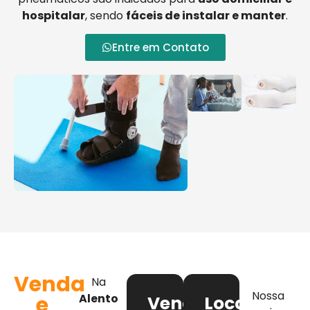
hospitalar
, sendo
fáceis de instalar e manter
.
Entre em Contato
Venda
Na
Nossa
e
Alento
Venda
Locação