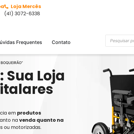
ba
Loja Mercês
(41) 3072-6338
úvidas Frequentes
Contato
O BOQUEIRÃO”
: Sua Loja
italares
ência em
produtos
tanto na
venda quanto na
is ou motorizadas.