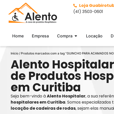
Loja Guabirotu
(41) 3503-0601
Home
Empresa
Compra
Locação
D
Início
/ Produtos marcados com a tag “GUINCHO PARA ACAMADOS N
Alento Hospitalar
de Produtos Hosp
em Curitiba
Seja bem-vindo à
Alento Hospitalar
, a sua refer
hospitalares em Curitiba
. Somos especializados 
locação de cadeiras de rodas
, sejam elas manua