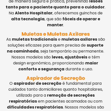
de maneira segura e prática, prevenindo
lesões
tanto para o paciente quanto para o cuidador
.
Na
Alento Hospitalar
, oferecemos guinchos de
alta tecnologia
, que são
fáceis de operar e
manter
.
Muletas e Muletas Axilares
As
muletas tradicionais
e
muletas axilares
são
soluções eficazes para quem precisa de
suporte
na caminhada
, seja temporário ou permanente.
Nossos modelos são
leves, ajustáveis
e têm
design ergonômico, proporcionando
maior
conforto e segurança
durante o uso.
Aspirador de Secreção
O
aspirador de secreção
é fundamental para
cuidados tanto domiciliares quanto hospitalares,
utilizado para a
remoção de secreções
respiratórias
em pacientes acamados ou com
dificuldades respiratórias
. Nossos modelos são