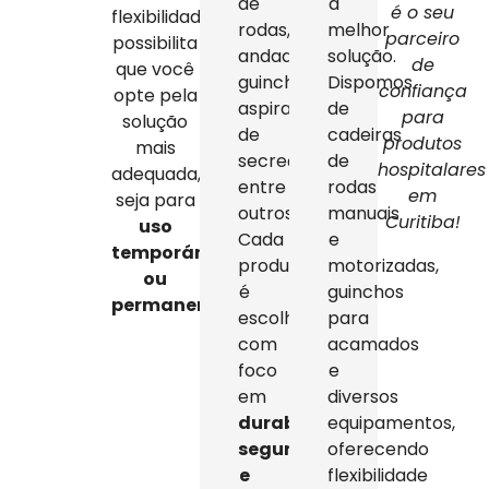
de
a
é o seu
flexibilidade
rodas,
melhor
parceiro
possibilita
andadores,
solução.
de
que você
guinchos,
Dispomos
confiança
opte pela
aspiradores
de
para
solução
de
cadeiras
produtos
mais
secreção,
de
hospitalares
adequada,
entre
rodas
em
seja para
outros.
manuais
Curitiba!
uso
Cada
e
temporário
produto
motorizadas,
ou
é
guinchos
permanente
.
escolhido
para
com
acamados
foco
e
em
diversos
durabilidade,
equipamentos,
segurança
oferecendo
e
flexibilidade