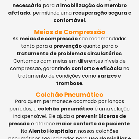
necessário
para a
imobilização do membro
afetado
, permitindo uma
recuperação segura e
confortável
.
Meias de Compressão
As
meias de compressão
são recomendadas
tanto para a
prevenção
quanto para o
tratamento de problemas circulatórios
.
Contamos com meias em diferentes níveis de
compressão, garantindo
conforto e eficácia
no
tratamento de condições como
varizes
e
trombose
.
Colchão Pneumático
Para quem permanece acamado por longos
períodos, o
colchão pneumático
é uma solução
indispensável. Ele ajuda a
prevenir úlceras de
pressão
e oferece
maior conforto ao paciente
.
Na
Alento Hospitalar
, nossos colchões
pneumáticos são indicados para
uso domiciliar e