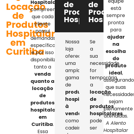
equipe
Hospitalar
,
de
de
Locação
está
compreendemos
Produtos
Produtos
de
sempre
que cada
Hospitalares
Hospitalar
Produtos
pronta
cliente
para
Hospitalares
possui
ajudar
demandas
em
Nossa
Se
na
específicas,
Curitiba
loja
a
escolha
e por isso
oferece
sua
do
disponibilizamos
uma
necessidade
produto
tanto a
ampla
for
ideal
,
venda
gama
temporária,
assegurand
quanto a
de
a
que suas
locação
produtos
locação
necessidade
de
hospitalares
de
sejam
produtos
à
produtos
plenamente
hospitalares
venda
,
hospitalares
atendidas.
em
como
pode
A Alento
Curitiba
.
cadeiras
ser
Hospitalar
Essa