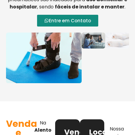
hospitalar
, sendo
fáceis de instalar e manter
.
Entre em Contato
Venda
Na
Nossa
e
Alento
Venda
Locação