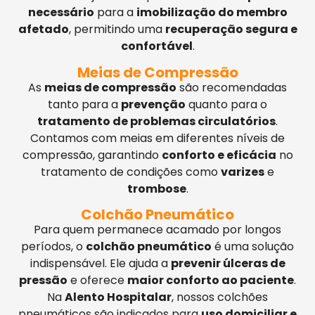
necessário
para a
imobilização do membro
afetado
, permitindo uma
recuperação segura e
confortável
.
Meias de Compressão
As
meias de compressão
são recomendadas
tanto para a
prevenção
quanto para o
tratamento de problemas circulatórios
.
Contamos com meias em diferentes níveis de
compressão, garantindo
conforto e eficácia
no
tratamento de condições como
varizes
e
trombose
.
Colchão Pneumático
Para quem permanece acamado por longos
períodos, o
colchão pneumático
é uma solução
indispensável. Ele ajuda a
prevenir úlceras de
pressão
e oferece
maior conforto ao paciente
.
Na
Alento Hospitalar
, nossos colchões
pneumáticos são indicados para
uso domiciliar e