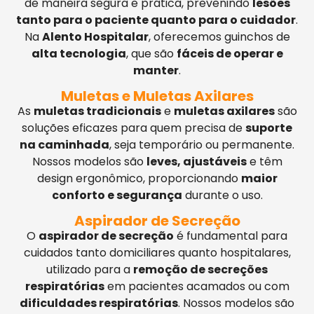
de maneira segura e prática, prevenindo
lesões
tanto para o paciente quanto para o cuidador
.
Na
Alento Hospitalar
, oferecemos guinchos de
alta tecnologia
, que são
fáceis de operar e
manter
.
Muletas e Muletas Axilares
As
muletas tradicionais
e
muletas axilares
são
soluções eficazes para quem precisa de
suporte
na caminhada
, seja temporário ou permanente.
Nossos modelos são
leves, ajustáveis
e têm
design ergonômico, proporcionando
maior
conforto e segurança
durante o uso.
Aspirador de Secreção
O
aspirador de secreção
é fundamental para
cuidados tanto domiciliares quanto hospitalares,
utilizado para a
remoção de secreções
respiratórias
em pacientes acamados ou com
dificuldades respiratórias
. Nossos modelos são