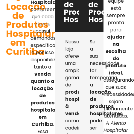
equipe
Hospitalar
,
de
de
Locação
está
compreendemos
Produtos
Produtos
de
sempre
que cada
Hospitalares
Hospitalar
Produtos
pronta
cliente
para
Hospitalares
possui
ajudar
demandas
em
Nossa
Se
na
específicas,
Curitiba
loja
a
escolha
e por isso
oferece
sua
do
disponibilizamos
uma
necessidade
produto
tanto a
ampla
for
ideal
,
venda
gama
temporária,
assegurand
quanto a
de
a
que suas
locação
produtos
locação
necessidade
de
hospitalares
de
sejam
produtos
à
produtos
plenamente
hospitalares
venda
,
hospitalares
atendidas.
em
como
pode
A Alento
Curitiba
.
cadeiras
ser
Hospitalar
Essa