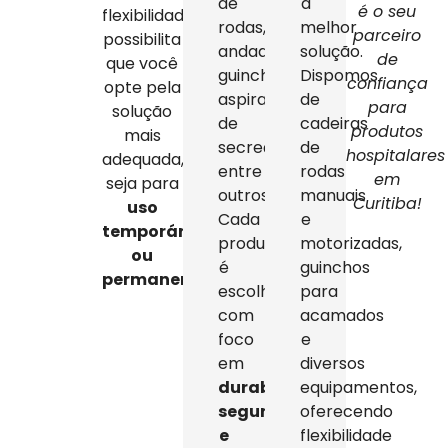
de
a
é o seu
flexibilidade
rodas,
melhor
parceiro
possibilita
andadores,
solução.
de
que você
guinchos,
Dispomos
confiança
opte pela
aspiradores
de
para
solução
de
cadeiras
produtos
mais
secreção,
de
hospitalares
adequada,
entre
rodas
em
seja para
outros.
manuais
Curitiba!
uso
Cada
e
temporário
produto
motorizadas,
ou
é
guinchos
permanente
.
escolhido
para
com
acamados
foco
e
em
diversos
durabilidade,
equipamentos,
segurança
oferecendo
e
flexibilidade