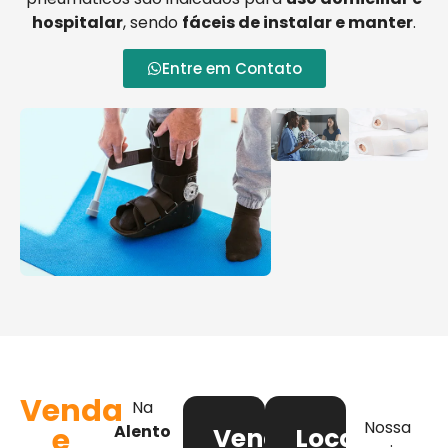
hospitalar
, sendo
fáceis de instalar e manter
.
Entre em Contato
Venda
Na
Nossa
e
Alento
Venda
Locação