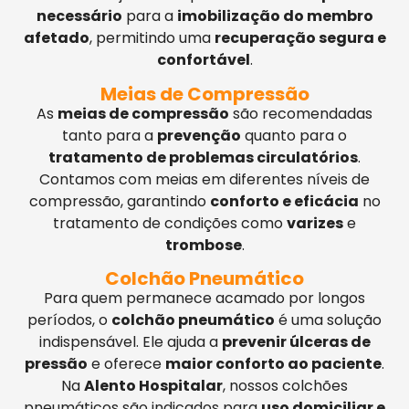
necessário
para a
imobilização do membro
afetado
, permitindo uma
recuperação segura e
confortável
.
Meias de Compressão
As
meias de compressão
são recomendadas
tanto para a
prevenção
quanto para o
tratamento de problemas circulatórios
.
Contamos com meias em diferentes níveis de
compressão, garantindo
conforto e eficácia
no
tratamento de condições como
varizes
e
trombose
.
Colchão Pneumático
Para quem permanece acamado por longos
períodos, o
colchão pneumático
é uma solução
indispensável. Ele ajuda a
prevenir úlceras de
pressão
e oferece
maior conforto ao paciente
.
Na
Alento Hospitalar
, nossos colchões
pneumáticos são indicados para
uso domiciliar e