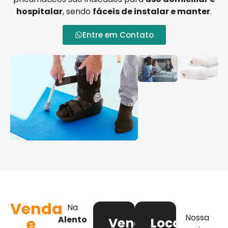
hospitalar
, sendo
fáceis de instalar e manter
.
Entre em Contato
Venda
Na
Nossa
e
Alento
Venda
Locação