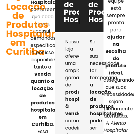
equipe
Hospitalar
,
de
de
Locação
está
compreendemos
Produtos
Produtos
de
sempre
que cada
Hospitalares
Hospitalar
Produtos
pronta
cliente
para
Hospitalares
possui
ajudar
demandas
em
Nossa
Se
na
específicas,
Curitiba
loja
a
escolha
e por isso
oferece
sua
do
disponibilizamos
uma
necessidade
produto
tanto a
ampla
for
ideal
,
venda
gama
temporária,
assegurand
quanto a
de
a
que suas
locação
produtos
locação
necessidade
de
hospitalares
de
sejam
produtos
à
produtos
plenamente
hospitalares
venda
,
hospitalares
atendidas.
em
como
pode
A Alento
Curitiba
.
cadeiras
ser
Hospitalar
Essa