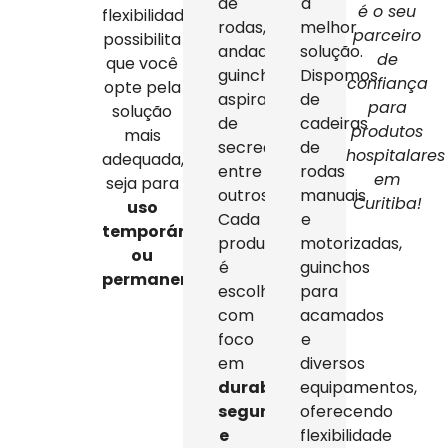
de
a
é o seu
flexibilidade
rodas,
melhor
parceiro
possibilita
andadores,
solução.
de
que você
guinchos,
Dispomos
confiança
opte pela
aspiradores
de
para
solução
de
cadeiras
produtos
mais
secreção,
de
hospitalares
adequada,
entre
rodas
em
seja para
outros.
manuais
Curitiba!
uso
Cada
e
temporário
produto
motorizadas,
ou
é
guinchos
permanente
.
escolhido
para
com
acamados
foco
e
em
diversos
durabilidade,
equipamentos,
segurança
oferecendo
e
flexibilidade