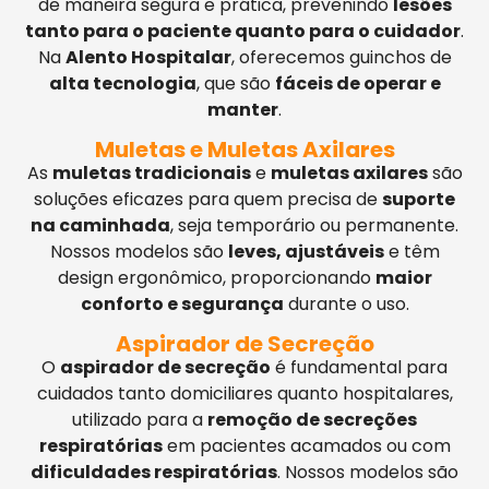
de maneira segura e prática, prevenindo
lesões
tanto para o paciente quanto para o cuidador
.
Na
Alento Hospitalar
, oferecemos guinchos de
alta tecnologia
, que são
fáceis de operar e
manter
.
Muletas e Muletas Axilares
As
muletas tradicionais
e
muletas axilares
são
soluções eficazes para quem precisa de
suporte
na caminhada
, seja temporário ou permanente.
Nossos modelos são
leves, ajustáveis
e têm
design ergonômico, proporcionando
maior
conforto e segurança
durante o uso.
Aspirador de Secreção
O
aspirador de secreção
é fundamental para
cuidados tanto domiciliares quanto hospitalares,
utilizado para a
remoção de secreções
respiratórias
em pacientes acamados ou com
dificuldades respiratórias
. Nossos modelos são