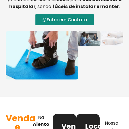
hospitalar
, sendo
fáceis de instalar e manter
.
Entre em Contato
Venda
Na
Nossa
e
Alento
Venda
Locação