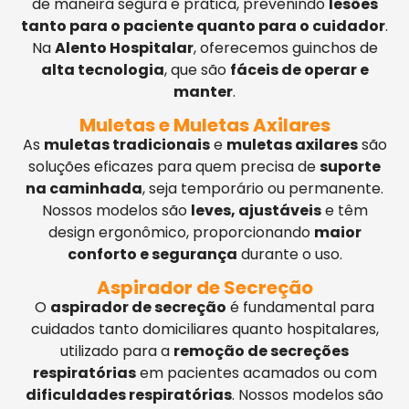
de maneira segura e prática, prevenindo
lesões
tanto para o paciente quanto para o cuidador
.
Na
Alento Hospitalar
, oferecemos guinchos de
alta tecnologia
, que são
fáceis de operar e
manter
.
Muletas e Muletas Axilares
As
muletas tradicionais
e
muletas axilares
são
soluções eficazes para quem precisa de
suporte
na caminhada
, seja temporário ou permanente.
Nossos modelos são
leves, ajustáveis
e têm
design ergonômico, proporcionando
maior
conforto e segurança
durante o uso.
Aspirador de Secreção
O
aspirador de secreção
é fundamental para
cuidados tanto domiciliares quanto hospitalares,
utilizado para a
remoção de secreções
respiratórias
em pacientes acamados ou com
dificuldades respiratórias
. Nossos modelos são