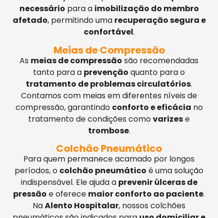
necessário
para a
imobilização do membro
afetado
, permitindo uma
recuperação segura e
confortável
.
Meias de Compressão
As
meias de compressão
são recomendadas
tanto para a
prevenção
quanto para o
tratamento de problemas circulatórios
.
Contamos com meias em diferentes níveis de
compressão, garantindo
conforto e eficácia
no
tratamento de condições como
varizes
e
trombose
.
Colchão Pneumático
Para quem permanece acamado por longos
períodos, o
colchão pneumático
é uma solução
indispensável. Ele ajuda a
prevenir úlceras de
pressão
e oferece
maior conforto ao paciente
.
Na
Alento Hospitalar
, nossos colchões
pneumáticos são indicados para
uso domiciliar e