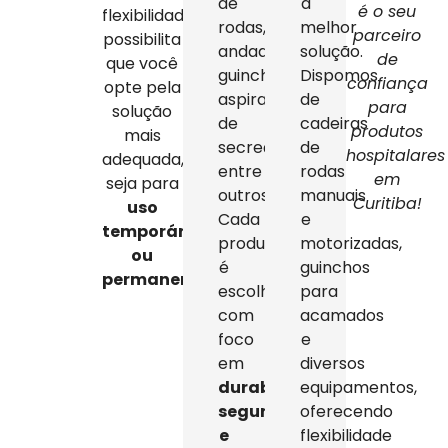
de
a
é o seu
flexibilidade
rodas,
melhor
parceiro
possibilita
andadores,
solução.
de
que você
guinchos,
Dispomos
confiança
opte pela
aspiradores
de
para
solução
de
cadeiras
produtos
mais
secreção,
de
hospitalares
adequada,
entre
rodas
em
seja para
outros.
manuais
Curitiba!
uso
Cada
e
temporário
produto
motorizadas,
ou
é
guinchos
permanente
.
escolhido
para
com
acamados
foco
e
em
diversos
durabilidade,
equipamentos,
segurança
oferecendo
e
flexibilidade