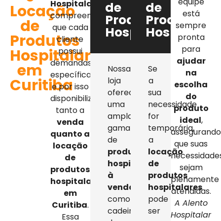
equipe
Hospitalar
,
de
de
Locação
está
compreendemos
Produtos
Produtos
de
sempre
que cada
Hospitalares
Hospitalar
Produtos
pronta
cliente
para
Hospitalares
possui
ajudar
demandas
em
Nossa
Se
na
específicas,
Curitiba
loja
a
escolha
e por isso
oferece
sua
do
disponibilizamos
uma
necessidade
produto
tanto a
ampla
for
ideal
,
venda
gama
temporária,
assegurand
quanto a
de
a
que suas
locação
produtos
locação
necessidade
de
hospitalares
de
sejam
produtos
à
produtos
plenamente
hospitalares
venda
,
hospitalares
atendidas.
em
como
pode
A Alento
Curitiba
.
cadeiras
ser
Hospitalar
Essa