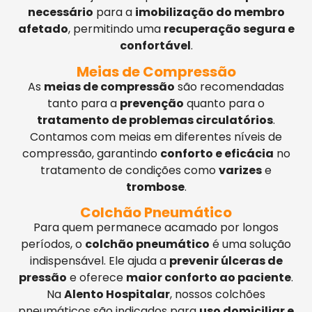
necessário
para a
imobilização do membro
afetado
, permitindo uma
recuperação segura e
confortável
.
Meias de Compressão
As
meias de compressão
são recomendadas
tanto para a
prevenção
quanto para o
tratamento de problemas circulatórios
.
Contamos com meias em diferentes níveis de
compressão, garantindo
conforto e eficácia
no
tratamento de condições como
varizes
e
trombose
.
Colchão Pneumático
Para quem permanece acamado por longos
períodos, o
colchão pneumático
é uma solução
indispensável. Ele ajuda a
prevenir úlceras de
pressão
e oferece
maior conforto ao paciente
.
Na
Alento Hospitalar
, nossos colchões
pneumáticos são indicados para
uso domiciliar e