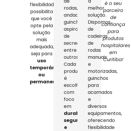
de
a
é o seu
flexibilidade
rodas,
melhor
parceiro
possibilita
andadores,
solução.
de
que você
guinchos,
Dispomos
confiança
opte pela
aspiradores
de
para
solução
de
cadeiras
produtos
mais
secreção,
de
hospitalares
adequada,
entre
rodas
em
seja para
outros.
manuais
Curitiba!
uso
Cada
e
temporário
produto
motorizadas,
ou
é
guinchos
permanente
.
escolhido
para
com
acamados
foco
e
em
diversos
durabilidade,
equipamentos,
segurança
oferecendo
e
flexibilidade