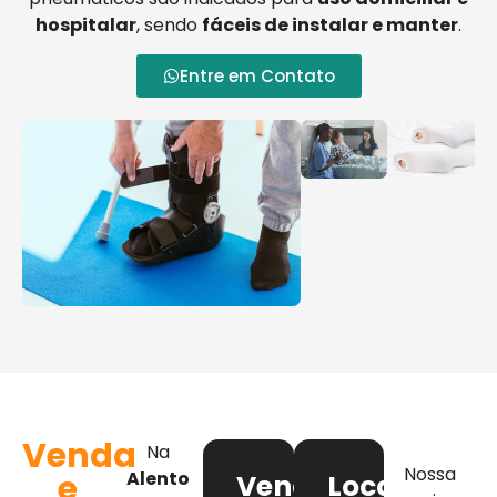
hospitalar
, sendo
fáceis de instalar e manter
.
Entre em Contato
Venda
Na
Nossa
e
Alento
Venda
Locação