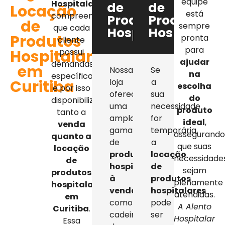
equipe
Hospitalar
,
de
de
Locação
está
compreendemos
Produtos
Produtos
de
sempre
que cada
Hospitalares
Hospitalar
Produtos
pronta
cliente
para
Hospitalares
possui
ajudar
demandas
em
Nossa
Se
na
específicas,
Curitiba
loja
a
escolha
e por isso
oferece
sua
do
disponibilizamos
uma
necessidade
produto
tanto a
ampla
for
ideal
,
venda
gama
temporária,
assegurand
quanto a
de
a
que suas
locação
produtos
locação
necessidade
de
hospitalares
de
sejam
produtos
à
produtos
plenamente
hospitalares
venda
,
hospitalares
atendidas.
em
como
pode
A Alento
Curitiba
.
cadeiras
ser
Hospitalar
Essa