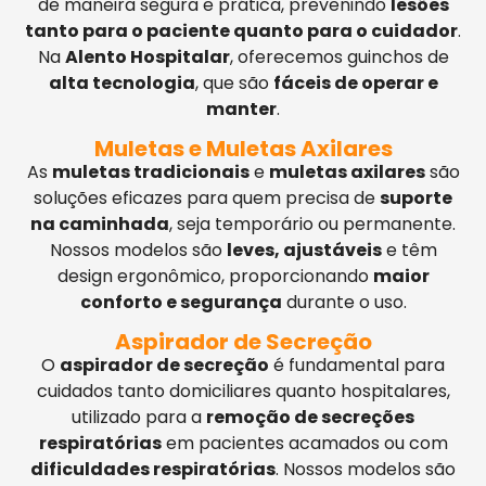
de maneira segura e prática, prevenindo
lesões
tanto para o paciente quanto para o cuidador
.
Na
Alento Hospitalar
, oferecemos guinchos de
alta tecnologia
, que são
fáceis de operar e
manter
.
Muletas e Muletas Axilares
As
muletas tradicionais
e
muletas axilares
são
soluções eficazes para quem precisa de
suporte
na caminhada
, seja temporário ou permanente.
Nossos modelos são
leves, ajustáveis
e têm
design ergonômico, proporcionando
maior
conforto e segurança
durante o uso.
Aspirador de Secreção
O
aspirador de secreção
é fundamental para
cuidados tanto domiciliares quanto hospitalares,
utilizado para a
remoção de secreções
respiratórias
em pacientes acamados ou com
dificuldades respiratórias
. Nossos modelos são