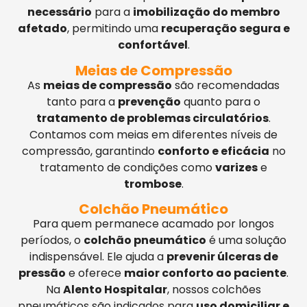
necessário
para a
imobilização do membro
afetado
, permitindo uma
recuperação segura e
confortável
.
Meias de Compressão
As
meias de compressão
são recomendadas
tanto para a
prevenção
quanto para o
tratamento de problemas circulatórios
.
Contamos com meias em diferentes níveis de
compressão, garantindo
conforto e eficácia
no
tratamento de condições como
varizes
e
trombose
.
Colchão Pneumático
Para quem permanece acamado por longos
períodos, o
colchão pneumático
é uma solução
indispensável. Ele ajuda a
prevenir úlceras de
pressão
e oferece
maior conforto ao paciente
.
Na
Alento Hospitalar
, nossos colchões
pneumáticos são indicados para
uso domiciliar e