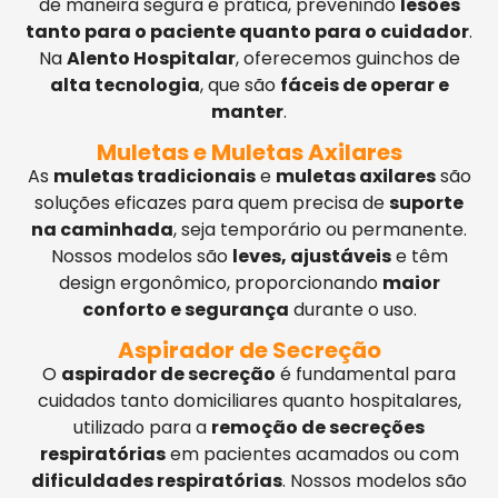
de maneira segura e prática, prevenindo
lesões
tanto para o paciente quanto para o cuidador
.
Na
Alento Hospitalar
, oferecemos guinchos de
alta tecnologia
, que são
fáceis de operar e
manter
.
Muletas e Muletas Axilares
As
muletas tradicionais
e
muletas axilares
são
soluções eficazes para quem precisa de
suporte
na caminhada
, seja temporário ou permanente.
Nossos modelos são
leves, ajustáveis
e têm
design ergonômico, proporcionando
maior
conforto e segurança
durante o uso.
Aspirador de Secreção
O
aspirador de secreção
é fundamental para
cuidados tanto domiciliares quanto hospitalares,
utilizado para a
remoção de secreções
respiratórias
em pacientes acamados ou com
dificuldades respiratórias
. Nossos modelos são