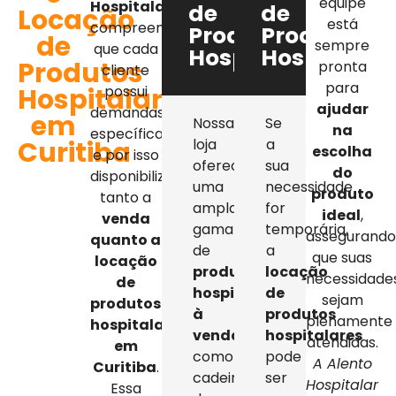
equipe
Hospitalar
,
de
de
Locação
está
compreendemos
Produtos
Produtos
de
sempre
que cada
Hospitalares
Hospitalar
Produtos
pronta
cliente
para
Hospitalares
possui
ajudar
demandas
em
Nossa
Se
na
específicas,
Curitiba
loja
a
escolha
e por isso
oferece
sua
do
disponibilizamos
uma
necessidade
produto
tanto a
ampla
for
ideal
,
venda
gama
temporária,
assegurand
quanto a
de
a
que suas
locação
produtos
locação
necessidade
de
hospitalares
de
sejam
produtos
à
produtos
plenamente
hospitalares
venda
,
hospitalares
atendidas.
em
como
pode
A Alento
Curitiba
.
cadeiras
ser
Hospitalar
Essa