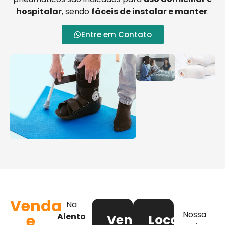
hospitalar
, sendo
fáceis de instalar e manter
.
Entre em Contato
Venda
Na
Nossa
e
Alento
Venda
Locação