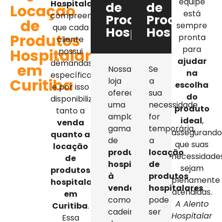
equipe
Hospitalar
,
de
de
Locação
está
compreendemos
Produtos
Produtos
de
sempre
que cada
Hospitalares
Hospitalar
Produtos
pronta
cliente
para
Hospitalares
possui
ajudar
demandas
em
Nossa
Se
na
específicas,
Curitiba
loja
a
escolha
e por isso
oferece
sua
do
disponibilizamos
uma
necessidade
produto
tanto a
ampla
for
ideal
,
venda
gama
temporária,
assegurand
quanto a
de
a
que suas
locação
produtos
locação
necessidade
de
hospitalares
de
sejam
produtos
à
produtos
plenamente
hospitalares
venda
,
hospitalares
atendidas.
em
como
pode
A Alento
Curitiba
.
cadeiras
ser
Hospitalar
Essa