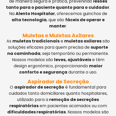
de maneira segura e prática, prevenindo
lesões
tanto para o paciente quanto para o cuidador
.
Na
Alento Hospitalar
, oferecemos guinchos de
alta tecnologia
, que são
fáceis de operar e
manter
.
Muletas e Muletas Axilares
As
muletas tradicionais
e
muletas axilares
são
soluções eficazes para quem precisa de
suporte
na caminhada
, seja temporário ou permanente.
Nossos modelos são
leves, ajustáveis
e têm
design ergonômico, proporcionando
maior
conforto e segurança
durante o uso.
Aspirador de Secreção
O
aspirador de secreção
é fundamental para
cuidados tanto domiciliares quanto hospitalares,
utilizado para a
remoção de secreções
respiratórias
em pacientes acamados ou com
dificuldades respiratórias
. Nossos modelos são