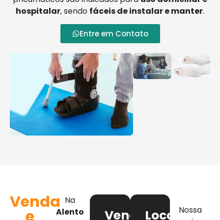
hospitalar
, sendo
fáceis de instalar e manter
.
Entre em Contato
Venda
Na
Nossa
e
Alento
Venda
Locação