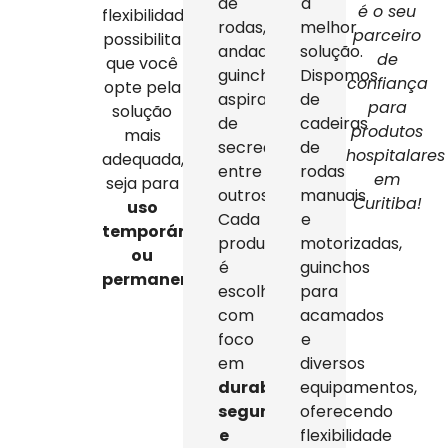
de
a
é o seu
flexibilidade
rodas,
melhor
parceiro
possibilita
andadores,
solução.
de
que você
guinchos,
Dispomos
confiança
opte pela
aspiradores
de
para
solução
de
cadeiras
produtos
mais
secreção,
de
hospitalares
adequada,
entre
rodas
em
seja para
outros.
manuais
Curitiba!
uso
Cada
e
temporário
produto
motorizadas,
ou
é
guinchos
permanente
.
escolhido
para
com
acamados
foco
e
em
diversos
durabilidade,
equipamentos,
segurança
oferecendo
e
flexibilidade