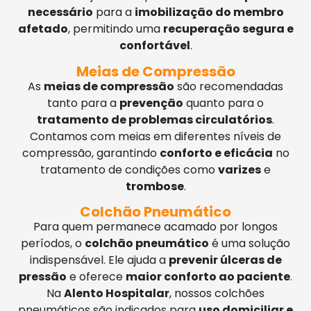
necessário
para a
imobilização do membro
afetado
, permitindo uma
recuperação segura e
confortável
.
Meias de Compressão
As
meias de compressão
são recomendadas
tanto para a
prevenção
quanto para o
tratamento de problemas circulatórios
.
Contamos com meias em diferentes níveis de
compressão, garantindo
conforto e eficácia
no
tratamento de condições como
varizes
e
trombose
.
Colchão Pneumático
Para quem permanece acamado por longos
períodos, o
colchão pneumático
é uma solução
indispensável. Ele ajuda a
prevenir úlceras de
pressão
e oferece
maior conforto ao paciente
.
Na
Alento Hospitalar
, nossos colchões
pneumáticos são indicados para
uso domiciliar e