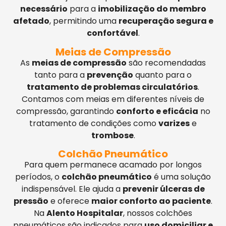
necessário
para a
imobilização do membro
afetado
, permitindo uma
recuperação segura e
confortável
.
Meias de Compressão
As
meias de compressão
são recomendadas
tanto para a
prevenção
quanto para o
tratamento de problemas circulatórios
.
Contamos com meias em diferentes níveis de
compressão, garantindo
conforto e eficácia
no
tratamento de condições como
varizes
e
trombose
.
Colchão Pneumático
Para quem permanece acamado por longos
períodos, o
colchão pneumático
é uma solução
indispensável. Ele ajuda a
prevenir úlceras de
pressão
e oferece
maior conforto ao paciente
.
Na
Alento Hospitalar
, nossos colchões
pneumáticos são indicados para
uso domiciliar e