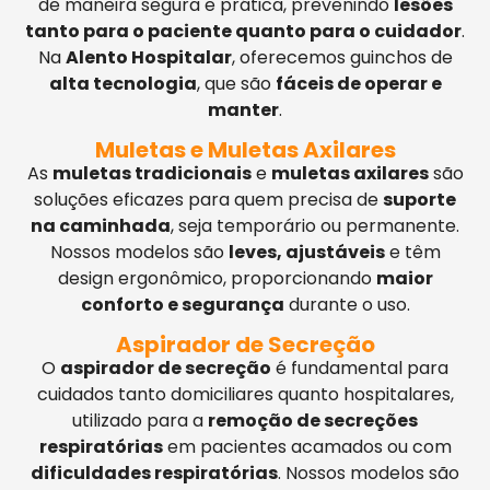
de maneira segura e prática, prevenindo
lesões
tanto para o paciente quanto para o cuidador
.
Na
Alento Hospitalar
, oferecemos guinchos de
alta tecnologia
, que são
fáceis de operar e
manter
.
Muletas e Muletas Axilares
As
muletas tradicionais
e
muletas axilares
são
soluções eficazes para quem precisa de
suporte
na caminhada
, seja temporário ou permanente.
Nossos modelos são
leves, ajustáveis
e têm
design ergonômico, proporcionando
maior
conforto e segurança
durante o uso.
Aspirador de Secreção
O
aspirador de secreção
é fundamental para
cuidados tanto domiciliares quanto hospitalares,
utilizado para a
remoção de secreções
respiratórias
em pacientes acamados ou com
dificuldades respiratórias
. Nossos modelos são