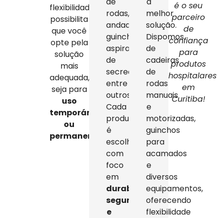
de
a
é o seu
flexibilidade
rodas,
melhor
parceiro
possibilita
andadores,
solução.
de
que você
guinchos,
Dispomos
confiança
opte pela
aspiradores
de
para
solução
de
cadeiras
produtos
mais
secreção,
de
hospitalares
adequada,
entre
rodas
em
seja para
outros.
manuais
Curitiba!
uso
Cada
e
temporário
produto
motorizadas,
ou
é
guinchos
permanente
.
escolhido
para
com
acamados
foco
e
em
diversos
durabilidade,
equipamentos,
segurança
oferecendo
e
flexibilidade