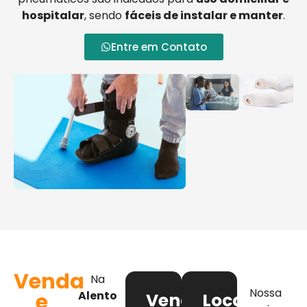
hospitalar
, sendo
fáceis de instalar e manter
.
Entre em Contato
Venda
Na
Nossa
e
Alento
Venda
Locação