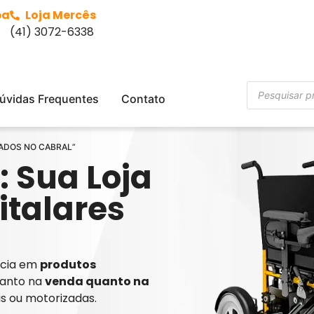
ba
Loja Mercês
(41) 3072-6338
úvidas Frequentes
Contato
MADOS NO CABRAL”
: Sua Loja
italares
ência em
produtos
tanto na
venda quanto na
is ou motorizadas.