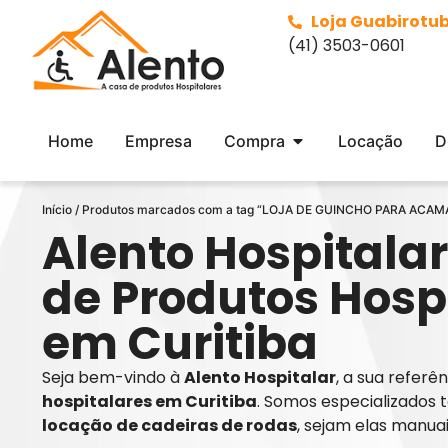
Loja Guabirotu
(41) 3503-0601
Home
Empresa
Compra
Locação
D
Início
/ Produtos marcados com a tag “LOJA DE GUINCHO PARA ACA
Alento Hospitalar
de Produtos Hosp
em Curitiba
Seja bem-vindo à
Alento Hospitalar
, a sua refer
hospitalares em Curitiba
. Somos especializados 
locação de cadeiras de rodas
, sejam elas manua