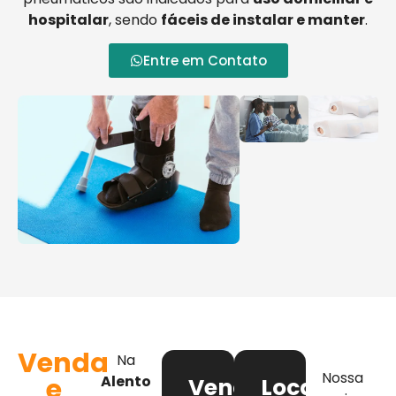
hospitalar
, sendo
fáceis de instalar e manter
.
Entre em Contato
Venda
Na
Nossa
e
Alento
Venda
Locação