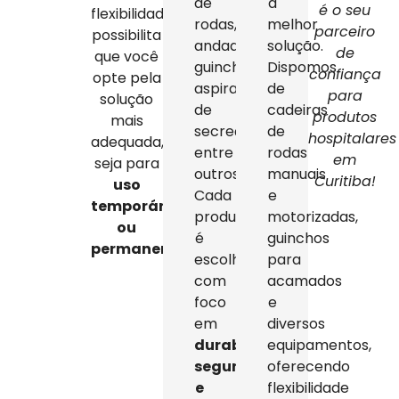
de
a
é o seu
flexibilidade
rodas,
melhor
parceiro
possibilita
andadores,
solução.
de
que você
guinchos,
Dispomos
confiança
opte pela
aspiradores
de
para
solução
de
cadeiras
produtos
mais
secreção,
de
hospitalares
adequada,
entre
rodas
em
seja para
outros.
manuais
Curitiba!
uso
Cada
e
temporário
produto
motorizadas,
ou
é
guinchos
permanente
.
escolhido
para
com
acamados
foco
e
em
diversos
durabilidade,
equipamentos,
segurança
oferecendo
e
flexibilidade