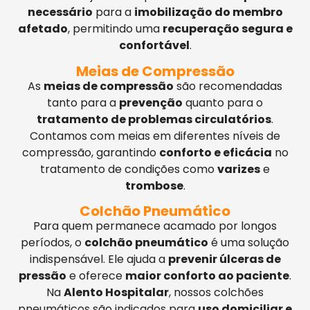
necessário
para a
imobilização do membro
afetado
, permitindo uma
recuperação segura e
confortável
.
Meias de Compressão
As
meias de compressão
são recomendadas
tanto para a
prevenção
quanto para o
tratamento de problemas circulatórios
.
Contamos com meias em diferentes níveis de
compressão, garantindo
conforto e eficácia
no
tratamento de condições como
varizes
e
trombose
.
Colchão Pneumático
Para quem permanece acamado por longos
períodos, o
colchão pneumático
é uma solução
indispensável. Ele ajuda a
prevenir úlceras de
pressão
e oferece
maior conforto ao paciente
.
Na
Alento Hospitalar
, nossos colchões
pneumáticos são indicados para
uso domiciliar e