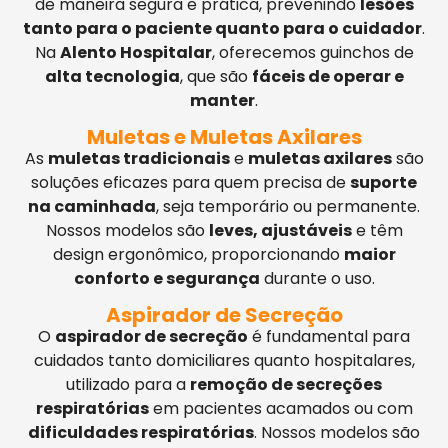
de maneira segura e prática, prevenindo
lesões
tanto para o paciente quanto para o cuidador
.
Na
Alento Hospitalar
, oferecemos guinchos de
alta tecnologia
, que são
fáceis de operar e
manter
.
Muletas e Muletas Axilares
As
muletas tradicionais
e
muletas axilares
são
soluções eficazes para quem precisa de
suporte
na caminhada
, seja temporário ou permanente.
Nossos modelos são
leves, ajustáveis
e têm
design ergonômico, proporcionando
maior
conforto e segurança
durante o uso.
Aspirador de Secreção
O
aspirador de secreção
é fundamental para
cuidados tanto domiciliares quanto hospitalares,
utilizado para a
remoção de secreções
respiratórias
em pacientes acamados ou com
dificuldades respiratórias
. Nossos modelos são