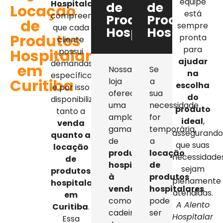
equipe
Hospitalar
,
de
de
Locação
está
compreendemos
Produtos
Produtos
de
sempre
que cada
Hospitalares
Hospitalar
Produtos
pronta
cliente
para
Hospitalares
possui
ajudar
demandas
em
Nossa
Se
na
específicas,
Curitiba
loja
a
escolha
e por isso
oferece
sua
do
disponibilizamos
uma
necessidade
produto
tanto a
ampla
for
ideal
,
venda
gama
temporária,
assegurand
quanto a
de
a
que suas
locação
produtos
locação
necessidade
de
hospitalares
de
sejam
produtos
à
produtos
plenamente
hospitalares
venda
,
hospitalares
atendidas.
em
como
pode
A Alento
Curitiba
.
cadeiras
ser
Hospitalar
Essa