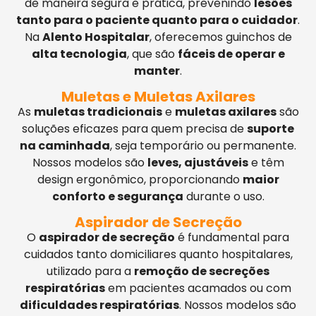
de maneira segura e prática, prevenindo
lesões
tanto para o paciente quanto para o cuidador
.
Na
Alento Hospitalar
, oferecemos guinchos de
alta tecnologia
, que são
fáceis de operar e
manter
.
Muletas e Muletas Axilares
As
muletas tradicionais
e
muletas axilares
são
soluções eficazes para quem precisa de
suporte
na caminhada
, seja temporário ou permanente.
Nossos modelos são
leves, ajustáveis
e têm
design ergonômico, proporcionando
maior
conforto e segurança
durante o uso.
Aspirador de Secreção
O
aspirador de secreção
é fundamental para
cuidados tanto domiciliares quanto hospitalares,
utilizado para a
remoção de secreções
respiratórias
em pacientes acamados ou com
dificuldades respiratórias
. Nossos modelos são