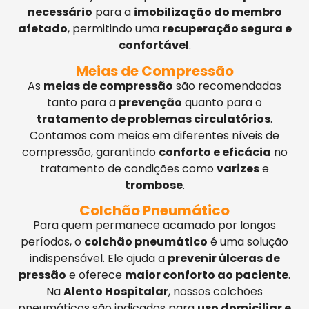
necessário
para a
imobilização do membro
afetado
, permitindo uma
recuperação segura e
confortável
.
Meias de Compressão
As
meias de compressão
são recomendadas
tanto para a
prevenção
quanto para o
tratamento de problemas circulatórios
.
Contamos com meias em diferentes níveis de
compressão, garantindo
conforto e eficácia
no
tratamento de condições como
varizes
e
trombose
.
Colchão Pneumático
Para quem permanece acamado por longos
períodos, o
colchão pneumático
é uma solução
indispensável. Ele ajuda a
prevenir úlceras de
pressão
e oferece
maior conforto ao paciente
.
Na
Alento Hospitalar
, nossos colchões
pneumáticos são indicados para
uso domiciliar e