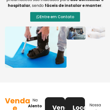
hospitalar
, sendo
fáceis de instalar e manter
.
Entre em Contato
Venda
Na
Nossa
e
Alento
Venda
Locação