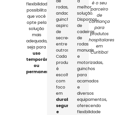
de
a
é o seu
flexibilidade
rodas,
melhor
parceiro
possibilita
andadores,
solução.
de
que você
guinchos,
Dispomos
confiança
opte pela
aspiradores
de
para
solução
de
cadeiras
produtos
mais
secreção,
de
hospitalares
adequada,
entre
rodas
em
seja para
outros.
manuais
Curitiba!
uso
Cada
e
temporário
produto
motorizadas,
ou
é
guinchos
permanente
.
escolhido
para
com
acamados
foco
e
em
diversos
durabilidade,
equipamentos,
segurança
oferecendo
e
flexibilidade