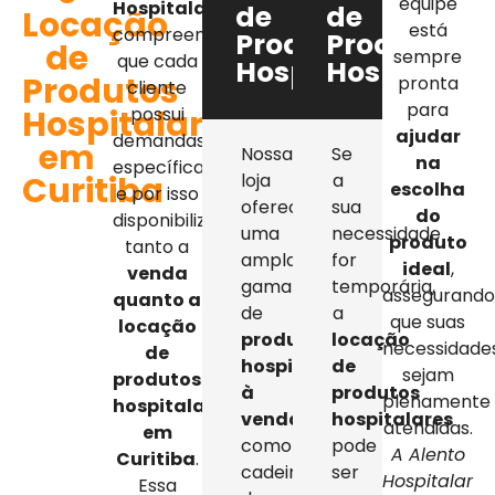
equipe
Hospitalar
,
de
de
Locação
está
compreendemos
Produtos
Produtos
de
sempre
que cada
Hospitalares
Hospitalar
Produtos
pronta
cliente
para
Hospitalares
possui
ajudar
demandas
em
Nossa
Se
na
específicas,
Curitiba
loja
a
escolha
e por isso
oferece
sua
do
disponibilizamos
uma
necessidade
produto
tanto a
ampla
for
ideal
,
venda
gama
temporária,
assegurand
quanto a
de
a
que suas
locação
produtos
locação
necessidade
de
hospitalares
de
sejam
produtos
à
produtos
plenamente
hospitalares
venda
,
hospitalares
atendidas.
em
como
pode
A Alento
Curitiba
.
cadeiras
ser
Hospitalar
Essa