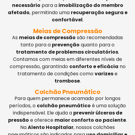
necessário
para a
imobilização do membro
afetado
, permitindo uma
recuperação segura e
confortável
.
Meias de Compressão
As
meias de compressão
são recomendadas
tanto para a
prevenção
quanto para o
tratamento de problemas circulatórios
.
Contamos com meias em diferentes níveis de
compressão, garantindo
conforto e eficácia
no
tratamento de condições como
varizes
e
trombose
.
Colchão Pneumático
Para quem permanece acamado por longos
períodos, o
colchão pneumático
é uma solução
indispensável. Ele ajuda a
prevenir úlceras de
pressão
e oferece
maior conforto ao paciente
.
Na
Alento Hospitalar
, nossos colchões
pneumáticos são indicados para
uso domiciliar e