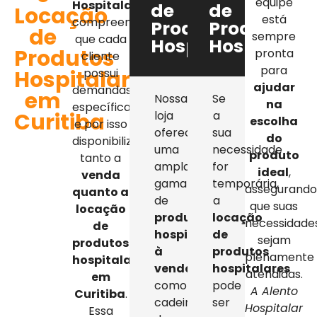
equipe
Hospitalar
,
de
de
Locação
está
compreendemos
Produtos
Produtos
de
sempre
que cada
Hospitalares
Hospitalar
Produtos
pronta
cliente
para
Hospitalares
possui
ajudar
demandas
em
Nossa
Se
na
específicas,
Curitiba
loja
a
escolha
e por isso
oferece
sua
do
disponibilizamos
uma
necessidade
produto
tanto a
ampla
for
ideal
,
venda
gama
temporária,
assegurand
quanto a
de
a
que suas
locação
produtos
locação
necessidade
de
hospitalares
de
sejam
produtos
à
produtos
plenamente
hospitalares
venda
,
hospitalares
atendidas.
em
como
pode
A Alento
Curitiba
.
cadeiras
ser
Hospitalar
Essa