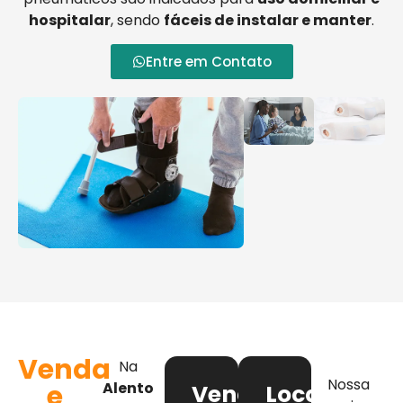
hospitalar
, sendo
fáceis de instalar e manter
.
Entre em Contato
Venda
Na
Nossa
e
Alento
Venda
Locação