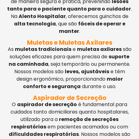
de maneira segura e prática, prevenindo
lesões
tanto para o paciente quanto para o cuidador
.
Na
Alento Hospitalar
, oferecemos guinchos de
alta tecnologia
, que são
fáceis de operar e
manter
.
Muletas e Muletas Axilares
As
muletas tradicionais
e
muletas axilares
são
soluções eficazes para quem precisa de
suporte
na caminhada
, seja temporário ou permanente.
Nossos modelos são
leves, ajustáveis
e têm
design ergonômico, proporcionando
maior
conforto e segurança
durante o uso.
Aspirador de Secreção
O
aspirador de secreção
é fundamental para
cuidados tanto domiciliares quanto hospitalares,
utilizado para a
remoção de secreções
respiratórias
em pacientes acamados ou com
dificuldades respiratórias
. Nossos modelos são