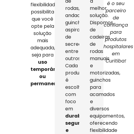
de
a
é o seu
flexibilidade
rodas,
melhor
parceiro
possibilita
andadores,
solução.
de
que você
guinchos,
Dispomos
confiança
opte pela
aspiradores
de
para
solução
de
cadeiras
produtos
mais
secreção,
de
hospitalares
adequada,
entre
rodas
em
seja para
outros.
manuais
Curitiba!
uso
Cada
e
temporário
produto
motorizadas,
ou
é
guinchos
permanente
.
escolhido
para
com
acamados
foco
e
em
diversos
durabilidade,
equipamentos,
segurança
oferecendo
e
flexibilidade