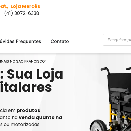
ba
Loja Mercês
(41) 3072-6338
úvidas Frequentes
Contato
CINAIS NO SAO FRANCISCO”
: Sua Loja
italares
ência em
produtos
tanto na
venda quanto na
is ou motorizadas.