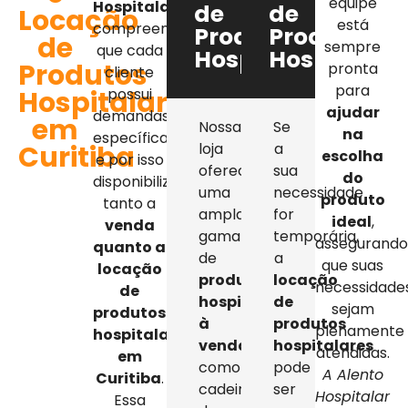
equipe
Hospitalar
,
de
de
Locação
está
compreendemos
Produtos
Produtos
de
sempre
que cada
Hospitalares
Hospitalar
Produtos
pronta
cliente
para
Hospitalares
possui
ajudar
demandas
em
Nossa
Se
na
específicas,
Curitiba
loja
a
escolha
e por isso
oferece
sua
do
disponibilizamos
uma
necessidade
produto
tanto a
ampla
for
ideal
,
venda
gama
temporária,
assegurand
quanto a
de
a
que suas
locação
produtos
locação
necessidade
de
hospitalares
de
sejam
produtos
à
produtos
plenamente
hospitalares
venda
,
hospitalares
atendidas.
em
como
pode
A Alento
Curitiba
.
cadeiras
ser
Hospitalar
Essa