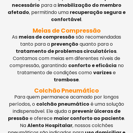
necessário
para a
imobilização do membro
afetado
, permitindo uma
recuperação segura e
confortável
.
Meias de Compressão
As
meias de compressão
são recomendadas
tanto para a
prevenção
quanto para o
tratamento de problemas circulatórios
.
Contamos com meias em diferentes níveis de
compressão, garantindo
conforto e eficácia
no
tratamento de condições como
varizes
e
trombose
.
Colchão Pneumático
Para quem permanece acamado por longos
períodos, o
colchão pneumático
é uma solução
indispensável. Ele ajuda a
prevenir úlceras de
pressão
e oferece
maior conforto ao paciente
.
Na
Alento Hospitalar
, nossos colchões
pneumáticos são indicados para
uso domiciliar e