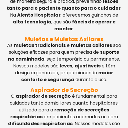
de maneira segura e prática, prevenindo
lesões
tanto para o paciente quanto para o cuidador
.
Na
Alento Hospitalar
, oferecemos guinchos de
alta tecnologia
, que são
fáceis de operar e
manter
.
Muletas e Muletas Axilares
As
muletas tradicionais
e
muletas axilares
são
soluções eficazes para quem precisa de
suporte
na caminhada
, seja temporário ou permanente.
Nossos modelos são
leves, ajustáveis
e têm
design ergonômico, proporcionando
maior
conforto e segurança
durante o uso.
Aspirador de Secreção
O
aspirador de secreção
é fundamental para
cuidados tanto domiciliares quanto hospitalares,
utilizado para a
remoção de secreções
respiratórias
em pacientes acamados ou com
dificuldades respiratórias
. Nossos modelos são