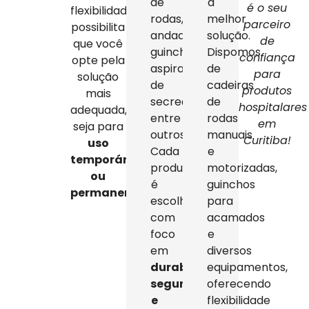
de
a
é o seu
flexibilidade
rodas,
melhor
parceiro
possibilita
andadores,
solução.
de
que você
guinchos,
Dispomos
confiança
opte pela
aspiradores
de
para
solução
de
cadeiras
produtos
mais
secreção,
de
hospitalares
adequada,
entre
rodas
em
seja para
outros.
manuais
Curitiba!
uso
Cada
e
temporário
produto
motorizadas,
ou
é
guinchos
permanente
.
escolhido
para
com
acamados
foco
e
em
diversos
durabilidade,
equipamentos,
segurança
oferecendo
e
flexibilidade