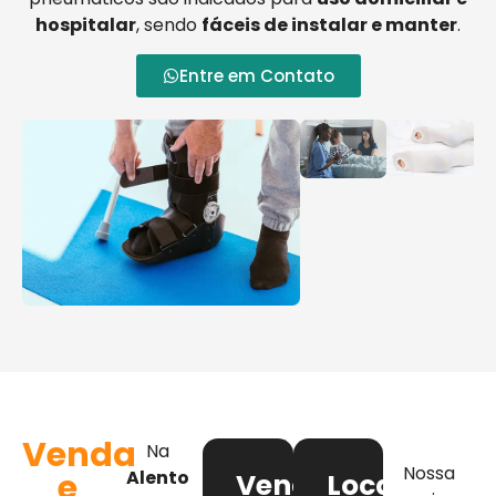
hospitalar
, sendo
fáceis de instalar e manter
.
Entre em Contato
Venda
Na
Nossa
e
Alento
Venda
Locação