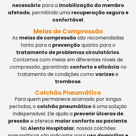
necessário
para a
imobilização do membro
afetado
, permitindo uma
recuperação segura e
confortável
.
Meias de Compressão
As
meias de compressão
são recomendadas
tanto para a
prevenção
quanto para o
tratamento de problemas circulatórios
.
Contamos com meias em diferentes níveis de
compressão, garantindo
conforto e eficácia
no
tratamento de condições como
varizes
e
trombose
.
Colchão Pneumático
Para quem permanece acamado por longos
períodos, o
colchão pneumático
é uma solução
indispensável. Ele ajuda a
prevenir úlceras de
pressão
e oferece
maior conforto ao paciente
.
Na
Alento Hospitalar
, nossos colchões
pneumáticos são indicados para
uso domiciliar e