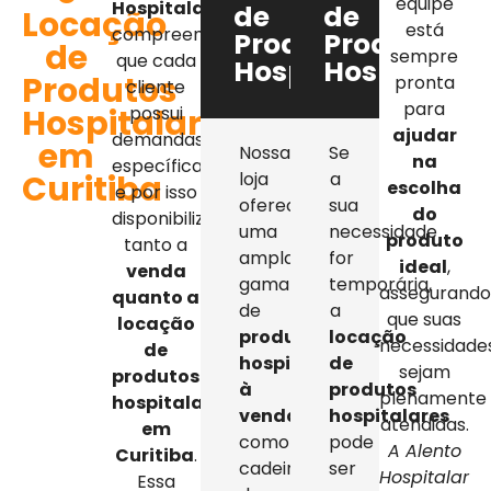
equipe
Hospitalar
,
de
de
Locação
está
compreendemos
Produtos
Produtos
de
sempre
que cada
Hospitalares
Hospitalar
Produtos
pronta
cliente
para
Hospitalares
possui
ajudar
demandas
em
Nossa
Se
na
específicas,
Curitiba
loja
a
escolha
e por isso
oferece
sua
do
disponibilizamos
uma
necessidade
produto
tanto a
ampla
for
ideal
,
venda
gama
temporária,
assegurand
quanto a
de
a
que suas
locação
produtos
locação
necessidade
de
hospitalares
de
sejam
produtos
à
produtos
plenamente
hospitalares
venda
,
hospitalares
atendidas.
em
como
pode
A Alento
Curitiba
.
cadeiras
ser
Hospitalar
Essa