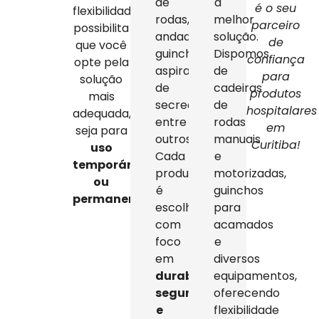
de
a
é o seu
flexibilidade
rodas,
melhor
parceiro
possibilita
andadores,
solução.
de
que você
guinchos,
Dispomos
confiança
opte pela
aspiradores
de
para
solução
de
cadeiras
produtos
mais
secreção,
de
hospitalares
adequada,
entre
rodas
em
seja para
outros.
manuais
Curitiba!
uso
Cada
e
temporário
produto
motorizadas,
ou
é
guinchos
permanente
.
escolhido
para
com
acamados
foco
e
em
diversos
durabilidade,
equipamentos,
segurança
oferecendo
e
flexibilidade