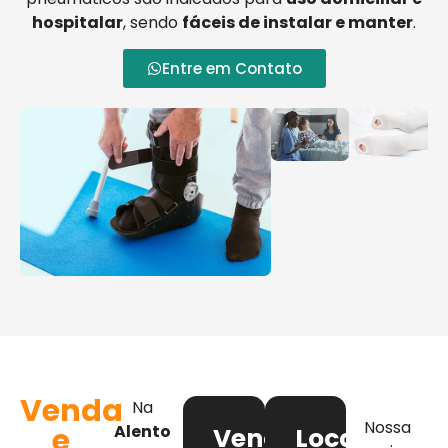
hospitalar
, sendo
fáceis de instalar e manter
.
Entre em Contato
Venda
Na
Nossa
e
Alento
Venda
Locação