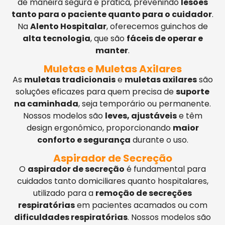
de maneira segura e prática, prevenindo
lesões
tanto para o paciente quanto para o cuidador
.
Na
Alento Hospitalar
, oferecemos guinchos de
alta tecnologia
, que são
fáceis de operar e
manter
.
Muletas e Muletas Axilares
As
muletas tradicionais
e
muletas axilares
são
soluções eficazes para quem precisa de
suporte
na caminhada
, seja temporário ou permanente.
Nossos modelos são
leves, ajustáveis
e têm
design ergonômico, proporcionando
maior
conforto e segurança
durante o uso.
Aspirador de Secreção
O
aspirador de secreção
é fundamental para
cuidados tanto domiciliares quanto hospitalares,
utilizado para a
remoção de secreções
respiratórias
em pacientes acamados ou com
dificuldades respiratórias
. Nossos modelos são