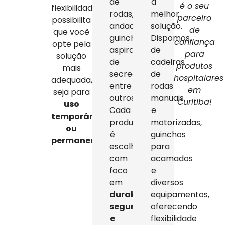
de
a
é o seu
flexibilidade
rodas,
melhor
parceiro
possibilita
andadores,
solução.
de
que você
guinchos,
Dispomos
confiança
opte pela
aspiradores
de
para
solução
de
cadeiras
produtos
mais
secreção,
de
hospitalares
adequada,
entre
rodas
em
seja para
outros.
manuais
Curitiba!
uso
Cada
e
temporário
produto
motorizadas,
ou
é
guinchos
permanente
.
escolhido
para
com
acamados
foco
e
em
diversos
durabilidade,
equipamentos,
segurança
oferecendo
e
flexibilidade