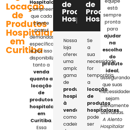
equipe
Hospitalar
,
de
de
Locação
está
compreendemos
Produtos
Produtos
de
sempre
que cada
Hospitalares
Hospitalar
Produtos
pronta
cliente
para
Hospitalares
possui
ajudar
demandas
em
Nossa
Se
na
específicas,
Curitiba
loja
a
escolha
e por isso
oferece
sua
do
disponibilizamos
uma
necessidade
produto
tanto a
ampla
for
ideal
,
venda
gama
temporária,
assegurand
quanto a
de
a
que suas
locação
produtos
locação
necessidade
de
hospitalares
de
sejam
produtos
à
produtos
plenamente
hospitalares
venda
,
hospitalares
atendidas.
em
como
pode
A Alento
Curitiba
.
cadeiras
ser
Hospitalar
Essa