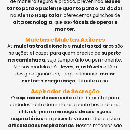
de maneira segura e prática, prevenindo
lesões
tanto para o paciente quanto para o cuidador
.
Na
Alento Hospitalar
, oferecemos guinchos de
alta tecnologia
, que são
fáceis de operar e
manter
.
Muletas e Muletas Axilares
As
muletas tradicionais
e
muletas axilares
são
soluções eficazes para quem precisa de
suporte
na caminhada
, seja temporário ou permanente.
Nossos modelos são
leves, ajustáveis
e têm
design ergonômico, proporcionando
maior
conforto e segurança
durante o uso.
Aspirador de Secreção
O
aspirador de secreção
é fundamental para
cuidados tanto domiciliares quanto hospitalares,
utilizado para a
remoção de secreções
respiratórias
em pacientes acamados ou com
dificuldades respiratórias
. Nossos modelos são