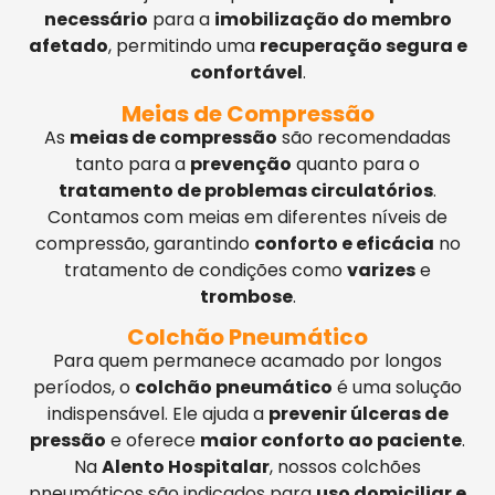
necessário
para a
imobilização do membro
afetado
, permitindo uma
recuperação segura e
confortável
.
Meias de Compressão
As
meias de compressão
são recomendadas
tanto para a
prevenção
quanto para o
tratamento de problemas circulatórios
.
Contamos com meias em diferentes níveis de
compressão, garantindo
conforto e eficácia
no
tratamento de condições como
varizes
e
trombose
.
Colchão Pneumático
Para quem permanece acamado por longos
períodos, o
colchão pneumático
é uma solução
indispensável. Ele ajuda a
prevenir úlceras de
pressão
e oferece
maior conforto ao paciente
.
Na
Alento Hospitalar
, nossos colchões
pneumáticos são indicados para
uso domiciliar e