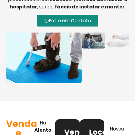
hospitalar
, sendo
fáceis de instalar e manter
.
Entre em Contato
Venda
Na
Nossa
e
Alento
Venda
Locação