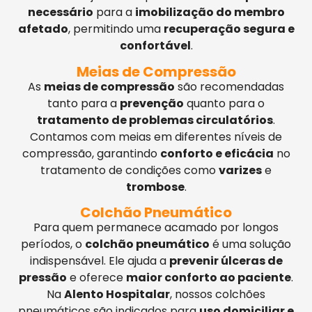
necessário
para a
imobilização do membro
afetado
, permitindo uma
recuperação segura e
confortável
.
Meias de Compressão
As
meias de compressão
são recomendadas
tanto para a
prevenção
quanto para o
tratamento de problemas circulatórios
.
Contamos com meias em diferentes níveis de
compressão, garantindo
conforto e eficácia
no
tratamento de condições como
varizes
e
trombose
.
Colchão Pneumático
Para quem permanece acamado por longos
períodos, o
colchão pneumático
é uma solução
indispensável. Ele ajuda a
prevenir úlceras de
pressão
e oferece
maior conforto ao paciente
.
Na
Alento Hospitalar
, nossos colchões
pneumáticos são indicados para
uso domiciliar e