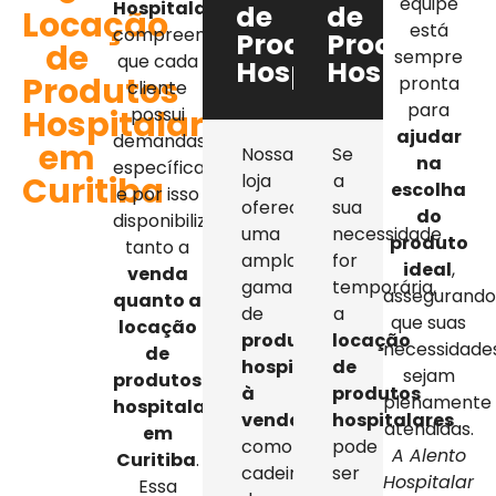
equipe
Hospitalar
,
de
de
Locação
está
compreendemos
Produtos
Produtos
de
sempre
que cada
Hospitalares
Hospitalar
Produtos
pronta
cliente
para
Hospitalares
possui
ajudar
demandas
em
Nossa
Se
na
específicas,
Curitiba
loja
a
escolha
e por isso
oferece
sua
do
disponibilizamos
uma
necessidade
produto
tanto a
ampla
for
ideal
,
venda
gama
temporária,
assegurand
quanto a
de
a
que suas
locação
produtos
locação
necessidade
de
hospitalares
de
sejam
produtos
à
produtos
plenamente
hospitalares
venda
,
hospitalares
atendidas.
em
como
pode
A Alento
Curitiba
.
cadeiras
ser
Hospitalar
Essa