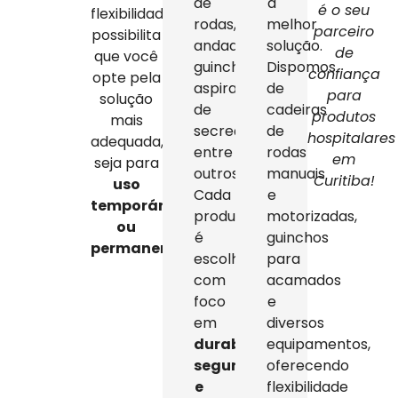
de
a
é o seu
flexibilidade
rodas,
melhor
parceiro
possibilita
andadores,
solução.
de
que você
guinchos,
Dispomos
confiança
opte pela
aspiradores
de
para
solução
de
cadeiras
produtos
mais
secreção,
de
hospitalares
adequada,
entre
rodas
em
seja para
outros.
manuais
Curitiba!
uso
Cada
e
temporário
produto
motorizadas,
ou
é
guinchos
permanente
.
escolhido
para
com
acamados
foco
e
em
diversos
durabilidade,
equipamentos,
segurança
oferecendo
e
flexibilidade