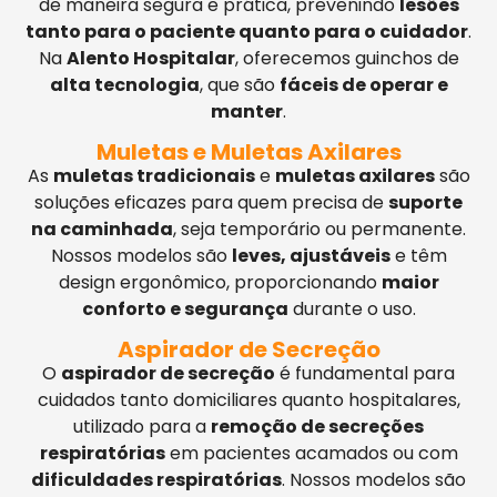
de maneira segura e prática, prevenindo
lesões
tanto para o paciente quanto para o cuidador
.
Na
Alento Hospitalar
, oferecemos guinchos de
alta tecnologia
, que são
fáceis de operar e
manter
.
Muletas e Muletas Axilares
As
muletas tradicionais
e
muletas axilares
são
soluções eficazes para quem precisa de
suporte
na caminhada
, seja temporário ou permanente.
Nossos modelos são
leves, ajustáveis
e têm
design ergonômico, proporcionando
maior
conforto e segurança
durante o uso.
Aspirador de Secreção
O
aspirador de secreção
é fundamental para
cuidados tanto domiciliares quanto hospitalares,
utilizado para a
remoção de secreções
respiratórias
em pacientes acamados ou com
dificuldades respiratórias
. Nossos modelos são