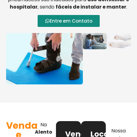
hospitalar
, sendo
fáceis de instalar e manter
.
Entre em Contato
Venda
Na
Nossa
e
Alento
Venda
Locação