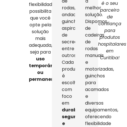
de
a
é o seu
flexibilidade
rodas,
melhor
parceiro
possibilita
andadores,
solução.
de
que você
guinchos,
Dispomos
confiança
opte pela
aspiradores
de
para
solução
de
cadeiras
produtos
mais
secreção,
de
hospitalares
adequada,
entre
rodas
em
seja para
outros.
manuais
Curitiba!
uso
Cada
e
temporário
produto
motorizadas,
ou
é
guinchos
permanente
.
escolhido
para
com
acamados
foco
e
em
diversos
durabilidade,
equipamentos,
segurança
oferecendo
e
flexibilidade