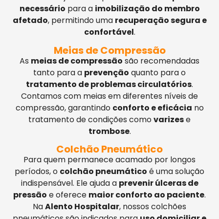
necessário
para a
imobilização do membro
afetado
, permitindo uma
recuperação segura e
confortável
.
Meias de Compressão
As
meias de compressão
são recomendadas
tanto para a
prevenção
quanto para o
tratamento de problemas circulatórios
.
Contamos com meias em diferentes níveis de
compressão, garantindo
conforto e eficácia
no
tratamento de condições como
varizes
e
trombose
.
Colchão Pneumático
Para quem permanece acamado por longos
períodos, o
colchão pneumático
é uma solução
indispensável. Ele ajuda a
prevenir úlceras de
pressão
e oferece
maior conforto ao paciente
.
Na
Alento Hospitalar
, nossos colchões
pneumáticos são indicados para
uso domiciliar e