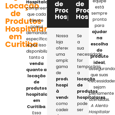
equipe
Hospitalar
,
de
de
Locação
está
compreendemos
Produtos
Produtos
de
sempre
que cada
Hospitalares
Hospitalar
Produtos
pronta
cliente
para
Hospitalares
possui
ajudar
demandas
em
Nossa
Se
na
específicas,
Curitiba
loja
a
escolha
e por isso
oferece
sua
do
disponibilizamos
uma
necessidade
produto
tanto a
ampla
for
ideal
,
venda
gama
temporária,
assegurand
quanto a
de
a
que suas
locação
produtos
locação
necessidade
de
hospitalares
de
sejam
produtos
à
produtos
plenamente
hospitalares
venda
,
hospitalares
atendidas.
em
como
pode
A Alento
Curitiba
.
cadeiras
ser
Hospitalar
Essa