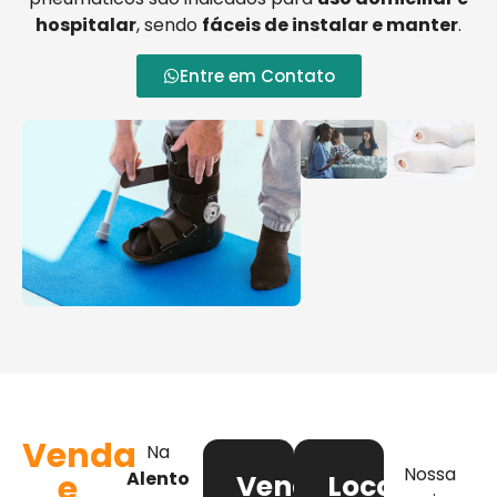
hospitalar
, sendo
fáceis de instalar e manter
.
Entre em Contato
Venda
Na
Nossa
e
Alento
Venda
Locação