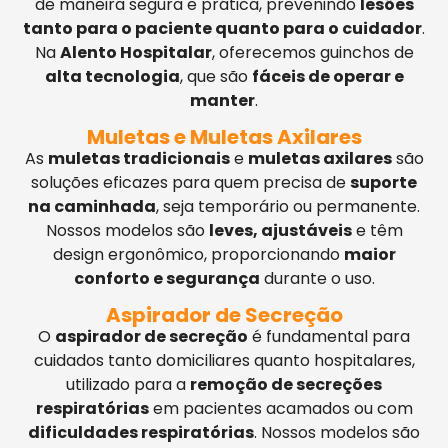
de maneira segura e prática, prevenindo
lesões
tanto para o paciente quanto para o cuidador
.
Na
Alento Hospitalar
, oferecemos guinchos de
alta tecnologia
, que são
fáceis de operar e
manter
.
Muletas e Muletas Axilares
As
muletas tradicionais
e
muletas axilares
são
soluções eficazes para quem precisa de
suporte
na caminhada
, seja temporário ou permanente.
Nossos modelos são
leves, ajustáveis
e têm
design ergonômico, proporcionando
maior
conforto e segurança
durante o uso.
Aspirador de Secreção
O
aspirador de secreção
é fundamental para
cuidados tanto domiciliares quanto hospitalares,
utilizado para a
remoção de secreções
respiratórias
em pacientes acamados ou com
dificuldades respiratórias
. Nossos modelos são