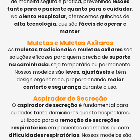
de maneira segura e prática, prevenindo
lesões
tanto para o paciente quanto para o cuidador
.
Na
Alento Hospitalar
, oferecemos guinchos de
alta tecnologia
, que são
fáceis de operar e
manter
.
Muletas e Muletas Axilares
As
muletas tradicionais
e
muletas axilares
são
soluções eficazes para quem precisa de
suporte
na caminhada
, seja temporário ou permanente.
Nossos modelos são
leves, ajustáveis
e têm
design ergonômico, proporcionando
maior
conforto e segurança
durante o uso.
Aspirador de Secreção
O
aspirador de secreção
é fundamental para
cuidados tanto domiciliares quanto hospitalares,
utilizado para a
remoção de secreções
respiratórias
em pacientes acamados ou com
dificuldades respiratórias
. Nossos modelos são