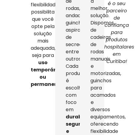
de
a
é o seu
flexibilidade
rodas,
melhor
parceiro
possibilita
andadores,
solução.
de
que você
guinchos,
Dispomos
confiança
opte pela
aspiradores
de
para
solução
de
cadeiras
produtos
mais
secreção,
de
hospitalares
adequada,
entre
rodas
em
seja para
outros.
manuais
Curitiba!
uso
Cada
e
temporário
produto
motorizadas,
ou
é
guinchos
permanente
.
escolhido
para
com
acamados
foco
e
em
diversos
durabilidade,
equipamentos,
segurança
oferecendo
e
flexibilidade