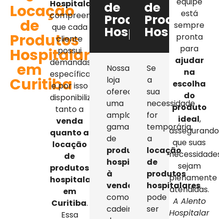
equipe
Hospitalar
,
de
de
Locação
está
compreendemos
Produtos
Produtos
de
sempre
que cada
Hospitalares
Hospitalar
Produtos
pronta
cliente
para
Hospitalares
possui
ajudar
demandas
em
Nossa
Se
na
específicas,
Curitiba
loja
a
escolha
e por isso
oferece
sua
do
disponibilizamos
uma
necessidade
produto
tanto a
ampla
for
ideal
,
venda
gama
temporária,
assegurand
quanto a
de
a
que suas
locação
produtos
locação
necessidade
de
hospitalares
de
sejam
produtos
à
produtos
plenamente
hospitalares
venda
,
hospitalares
atendidas.
em
como
pode
A Alento
Curitiba
.
cadeiras
ser
Hospitalar
Essa