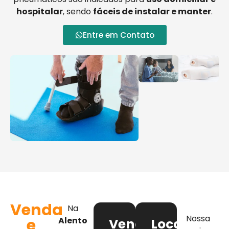
hospitalar
, sendo
fáceis de instalar e manter
.
Entre em Contato
Venda
Na
Nossa
e
Alento
Venda
Locação