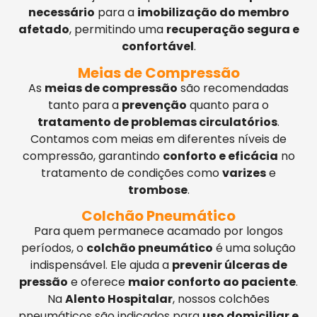
necessário
para a
imobilização do membro
afetado
, permitindo uma
recuperação segura e
confortável
.
Meias de Compressão
As
meias de compressão
são recomendadas
tanto para a
prevenção
quanto para o
tratamento de problemas circulatórios
.
Contamos com meias em diferentes níveis de
compressão, garantindo
conforto e eficácia
no
tratamento de condições como
varizes
e
trombose
.
Colchão Pneumático
Para quem permanece acamado por longos
períodos, o
colchão pneumático
é uma solução
indispensável. Ele ajuda a
prevenir úlceras de
pressão
e oferece
maior conforto ao paciente
.
Na
Alento Hospitalar
, nossos colchões
pneumáticos são indicados para
uso domiciliar e