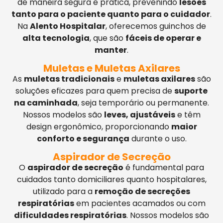
de maneira segura e prática, prevenindo
lesões
tanto para o paciente quanto para o cuidador
.
Na
Alento Hospitalar
, oferecemos guinchos de
alta tecnologia
, que são
fáceis de operar e
manter
.
Muletas e Muletas Axilares
As
muletas tradicionais
e
muletas axilares
são
soluções eficazes para quem precisa de
suporte
na caminhada
, seja temporário ou permanente.
Nossos modelos são
leves, ajustáveis
e têm
design ergonômico, proporcionando
maior
conforto e segurança
durante o uso.
Aspirador de Secreção
O
aspirador de secreção
é fundamental para
cuidados tanto domiciliares quanto hospitalares,
utilizado para a
remoção de secreções
respiratórias
em pacientes acamados ou com
dificuldades respiratórias
. Nossos modelos são