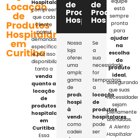
equipe
Hospitalar
,
de
de
Locação
está
compreendemos
Produtos
Produtos
de
sempre
que cada
Hospitalares
Hospitalar
Produtos
pronta
cliente
para
Hospitalares
possui
ajudar
demandas
em
Nossa
Se
na
específicas,
Curitiba
loja
a
escolha
e por isso
oferece
sua
do
disponibilizamos
uma
necessidade
produto
tanto a
ampla
for
ideal
,
venda
gama
temporária,
assegurand
quanto a
de
a
que suas
locação
produtos
locação
necessidade
de
hospitalares
de
sejam
produtos
à
produtos
plenamente
hospitalares
venda
,
hospitalares
atendidas.
em
como
pode
A Alento
Curitiba
.
cadeiras
ser
Hospitalar
Essa