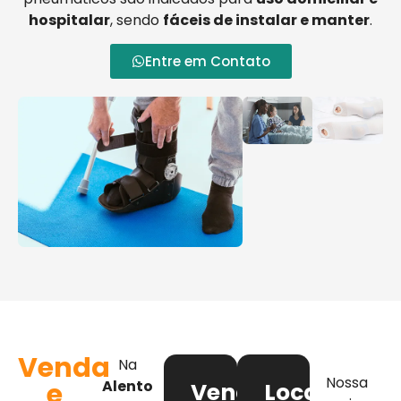
hospitalar
, sendo
fáceis de instalar e manter
.
Entre em Contato
Venda
Na
Nossa
e
Alento
Venda
Locação