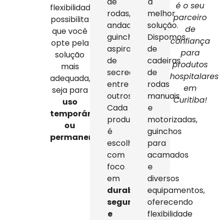
de
a
é o seu
flexibilidade
rodas,
melhor
parceiro
possibilita
andadores,
solução.
de
que você
guinchos,
Dispomos
confiança
opte pela
aspiradores
de
para
solução
de
cadeiras
produtos
mais
secreção,
de
hospitalares
adequada,
entre
rodas
em
seja para
outros.
manuais
Curitiba!
uso
Cada
e
temporário
produto
motorizadas,
ou
é
guinchos
permanente
.
escolhido
para
com
acamados
foco
e
em
diversos
durabilidade,
equipamentos,
segurança
oferecendo
e
flexibilidade