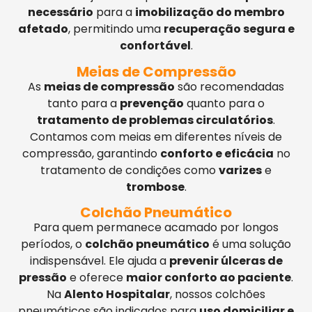
necessário
para a
imobilização do membro
afetado
, permitindo uma
recuperação segura e
confortável
.
Meias de Compressão
As
meias de compressão
são recomendadas
tanto para a
prevenção
quanto para o
tratamento de problemas circulatórios
.
Contamos com meias em diferentes níveis de
compressão, garantindo
conforto e eficácia
no
tratamento de condições como
varizes
e
trombose
.
Colchão Pneumático
Para quem permanece acamado por longos
períodos, o
colchão pneumático
é uma solução
indispensável. Ele ajuda a
prevenir úlceras de
pressão
e oferece
maior conforto ao paciente
.
Na
Alento Hospitalar
, nossos colchões
pneumáticos são indicados para
uso domiciliar e