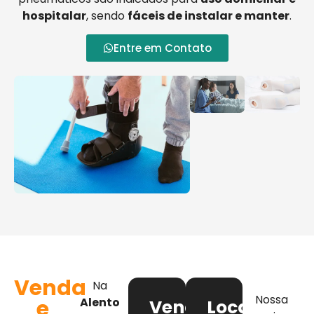
hospitalar
, sendo
fáceis de instalar e manter
.
Entre em Contato
Venda
Na
Nossa
e
Alento
Venda
Locação