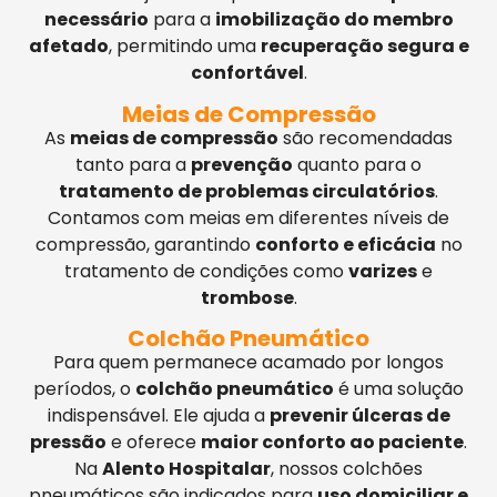
necessário
para a
imobilização do membro
afetado
, permitindo uma
recuperação segura e
confortável
.
Meias de Compressão
As
meias de compressão
são recomendadas
tanto para a
prevenção
quanto para o
tratamento de problemas circulatórios
.
Contamos com meias em diferentes níveis de
compressão, garantindo
conforto e eficácia
no
tratamento de condições como
varizes
e
trombose
.
Colchão Pneumático
Para quem permanece acamado por longos
períodos, o
colchão pneumático
é uma solução
indispensável. Ele ajuda a
prevenir úlceras de
pressão
e oferece
maior conforto ao paciente
.
Na
Alento Hospitalar
, nossos colchões
pneumáticos são indicados para
uso domiciliar e