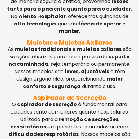
de maneira segura e prática, prevenindo
lesões
tanto para o paciente quanto para o cuidador
.
Na
Alento Hospitalar
, oferecemos guinchos de
alta tecnologia
, que são
fáceis de operar e
manter
.
Muletas e Muletas Axilares
As
muletas tradicionais
e
muletas axilares
são
soluções eficazes para quem precisa de
suporte
na caminhada
, seja temporário ou permanente.
Nossos modelos são
leves, ajustáveis
e têm
design ergonômico, proporcionando
maior
conforto e segurança
durante o uso.
Aspirador de Secreção
O
aspirador de secreção
é fundamental para
cuidados tanto domiciliares quanto hospitalares,
utilizado para a
remoção de secreções
respiratórias
em pacientes acamados ou com
dificuldades respiratórias
. Nossos modelos são