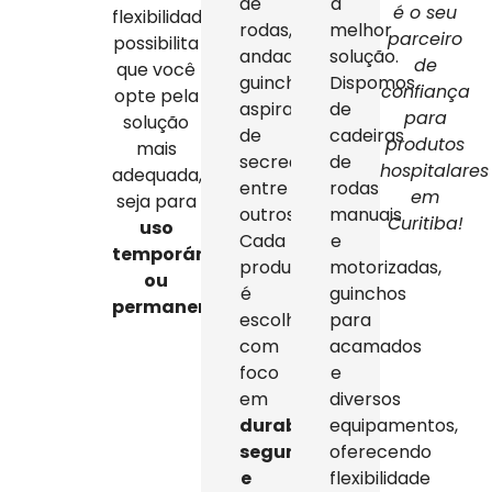
de
a
é o seu
flexibilidade
rodas,
melhor
parceiro
possibilita
andadores,
solução.
de
que você
guinchos,
Dispomos
confiança
opte pela
aspiradores
de
para
solução
de
cadeiras
produtos
mais
secreção,
de
hospitalares
adequada,
entre
rodas
em
seja para
outros.
manuais
Curitiba!
uso
Cada
e
temporário
produto
motorizadas,
ou
é
guinchos
permanente
.
escolhido
para
com
acamados
foco
e
em
diversos
durabilidade,
equipamentos,
segurança
oferecendo
e
flexibilidade