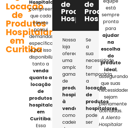
equipe
Hospitalar
,
de
de
Locação
está
compreendemos
Produtos
Produtos
de
sempre
que cada
Hospitalares
Hospitalar
Produtos
pronta
cliente
para
Hospitalares
possui
ajudar
demandas
em
Nossa
Se
na
específicas,
Curitiba
loja
a
escolha
e por isso
oferece
sua
do
disponibilizamos
uma
necessidade
produto
tanto a
ampla
for
ideal
,
venda
gama
temporária,
assegurand
quanto a
de
a
que suas
locação
produtos
locação
necessidade
de
hospitalares
de
sejam
produtos
à
produtos
plenamente
hospitalares
venda
,
hospitalares
atendidas.
em
como
pode
A Alento
Curitiba
.
cadeiras
ser
Hospitalar
Essa