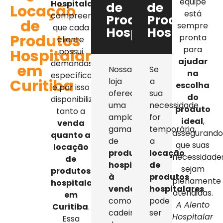
equipe
Hospitalar
,
de
de
Locação
está
compreendemos
Produtos
Produtos
de
sempre
que cada
Hospitalares
Hospitalar
Produtos
pronta
cliente
para
Hospitalares
possui
ajudar
demandas
em
Nossa
Se
na
específicas,
Curitiba
loja
a
escolha
e por isso
oferece
sua
do
disponibilizamos
uma
necessidade
produto
tanto a
ampla
for
ideal
,
venda
gama
temporária,
assegurand
quanto a
de
a
que suas
locação
produtos
locação
necessidade
de
hospitalares
de
sejam
produtos
à
produtos
plenamente
hospitalares
venda
,
hospitalares
atendidas.
em
como
pode
A Alento
Curitiba
.
cadeiras
ser
Hospitalar
Essa