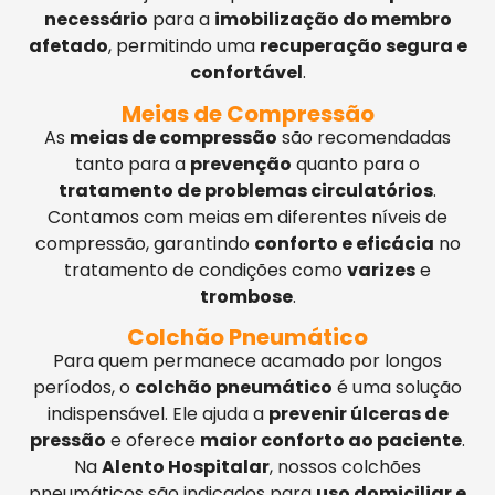
necessário
para a
imobilização do membro
afetado
, permitindo uma
recuperação segura e
confortável
.
Meias de Compressão
As
meias de compressão
são recomendadas
tanto para a
prevenção
quanto para o
tratamento de problemas circulatórios
.
Contamos com meias em diferentes níveis de
compressão, garantindo
conforto e eficácia
no
tratamento de condições como
varizes
e
trombose
.
Colchão Pneumático
Para quem permanece acamado por longos
períodos, o
colchão pneumático
é uma solução
indispensável. Ele ajuda a
prevenir úlceras de
pressão
e oferece
maior conforto ao paciente
.
Na
Alento Hospitalar
, nossos colchões
pneumáticos são indicados para
uso domiciliar e