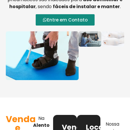
hospitalar
, sendo
fáceis de instalar e manter
.
Entre em Contato
Venda
Na
Nossa
e
Alento
Venda
Locação