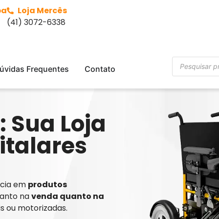
ba
Loja Mercês
(41) 3072-6338
úvidas Frequentes
Contato
: Sua Loja
italares
ência em
produtos
tanto na
venda quanto na
is ou motorizadas.