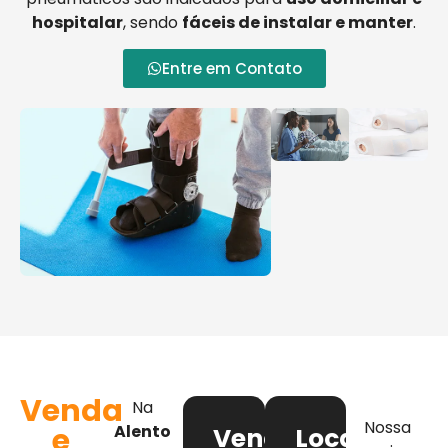
hospitalar
, sendo
fáceis de instalar e manter
.
Entre em Contato
Venda
Na
Nossa
e
Alento
Venda
Locação