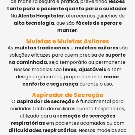
de maneira segura e prática, prevenindo
lesões
tanto para o paciente quanto para o cuidador
.
Na
Alento Hospitalar
, oferecemos guinchos de
alta tecnologia
, que são
fáceis de operar e
manter
.
Muletas e Muletas Axilares
As
muletas tradicionais
e
muletas axilares
são
soluções eficazes para quem precisa de
suporte
na caminhada
, seja temporário ou permanente.
Nossos modelos são
leves, ajustáveis
e têm
design ergonômico, proporcionando
maior
conforto e segurança
durante o uso.
Aspirador de Secreção
O
aspirador de secreção
é fundamental para
cuidados tanto domiciliares quanto hospitalares,
utilizado para a
remoção de secreções
respiratórias
em pacientes acamados ou com
dificuldades respiratórias
. Nossos modelos são