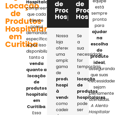
equipe
Hospitalar
,
de
de
Locação
está
compreendemos
Produtos
Produtos
de
sempre
que cada
Hospitalares
Hospitalar
Produtos
pronta
cliente
para
Hospitalares
possui
ajudar
demandas
em
Nossa
Se
na
específicas,
Curitiba
loja
a
escolha
e por isso
oferece
sua
do
disponibilizamos
uma
necessidade
produto
tanto a
ampla
for
ideal
,
venda
gama
temporária,
assegurand
quanto a
de
a
que suas
locação
produtos
locação
necessidade
de
hospitalares
de
sejam
produtos
à
produtos
plenamente
hospitalares
venda
,
hospitalares
atendidas.
em
como
pode
A Alento
Curitiba
.
cadeiras
ser
Hospitalar
Essa