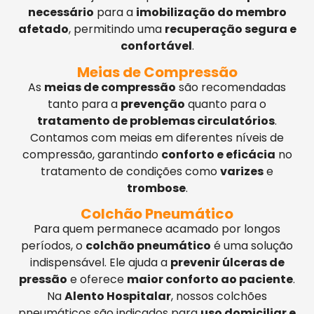
necessário
para a
imobilização do membro
afetado
, permitindo uma
recuperação segura e
confortável
.
Meias de Compressão
As
meias de compressão
são recomendadas
tanto para a
prevenção
quanto para o
tratamento de problemas circulatórios
.
Contamos com meias em diferentes níveis de
compressão, garantindo
conforto e eficácia
no
tratamento de condições como
varizes
e
trombose
.
Colchão Pneumático
Para quem permanece acamado por longos
períodos, o
colchão pneumático
é uma solução
indispensável. Ele ajuda a
prevenir úlceras de
pressão
e oferece
maior conforto ao paciente
.
Na
Alento Hospitalar
, nossos colchões
pneumáticos são indicados para
uso domiciliar e