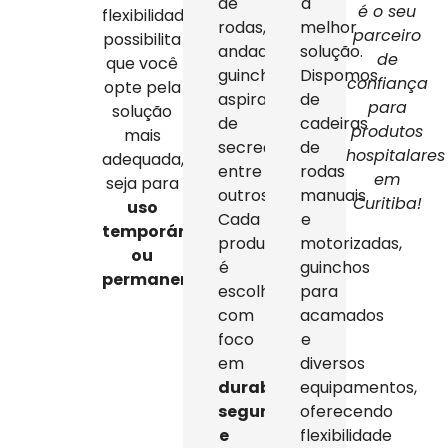
de
a
é o seu
flexibilidade
rodas,
melhor
parceiro
possibilita
andadores,
solução.
de
que você
guinchos,
Dispomos
confiança
opte pela
aspiradores
de
para
solução
de
cadeiras
produtos
mais
secreção,
de
hospitalares
adequada,
entre
rodas
em
seja para
outros.
manuais
Curitiba!
uso
Cada
e
temporário
produto
motorizadas,
ou
é
guinchos
permanente
.
escolhido
para
com
acamados
foco
e
em
diversos
durabilidade,
equipamentos,
segurança
oferecendo
e
flexibilidade