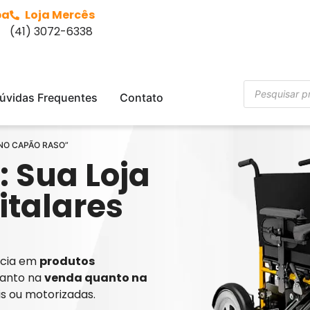
ba
Loja Mercês
(41) 3072-6338
úvidas Frequentes
Contato
 NO CAPÃO RASO”
: Sua Loja
italares
ência em
produtos
tanto na
venda quanto na
is ou motorizadas.