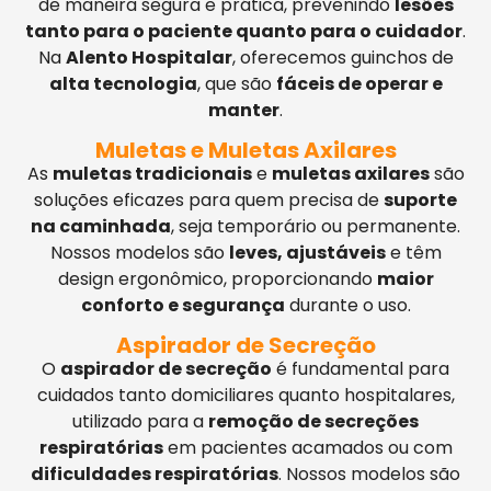
de maneira segura e prática, prevenindo
lesões
tanto para o paciente quanto para o cuidador
.
Na
Alento Hospitalar
, oferecemos guinchos de
alta tecnologia
, que são
fáceis de operar e
manter
.
Muletas e Muletas Axilares
As
muletas tradicionais
e
muletas axilares
são
soluções eficazes para quem precisa de
suporte
na caminhada
, seja temporário ou permanente.
Nossos modelos são
leves, ajustáveis
e têm
design ergonômico, proporcionando
maior
conforto e segurança
durante o uso.
Aspirador de Secreção
O
aspirador de secreção
é fundamental para
cuidados tanto domiciliares quanto hospitalares,
utilizado para a
remoção de secreções
respiratórias
em pacientes acamados ou com
dificuldades respiratórias
. Nossos modelos são