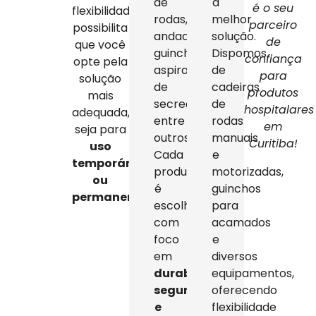
de
a
é o seu
flexibilidade
rodas,
melhor
parceiro
possibilita
andadores,
solução.
de
que você
guinchos,
Dispomos
confiança
opte pela
aspiradores
de
para
solução
de
cadeiras
produtos
mais
secreção,
de
hospitalares
adequada,
entre
rodas
em
seja para
outros.
manuais
Curitiba!
uso
Cada
e
temporário
produto
motorizadas,
ou
é
guinchos
permanente
.
escolhido
para
com
acamados
foco
e
em
diversos
durabilidade,
equipamentos,
segurança
oferecendo
e
flexibilidade