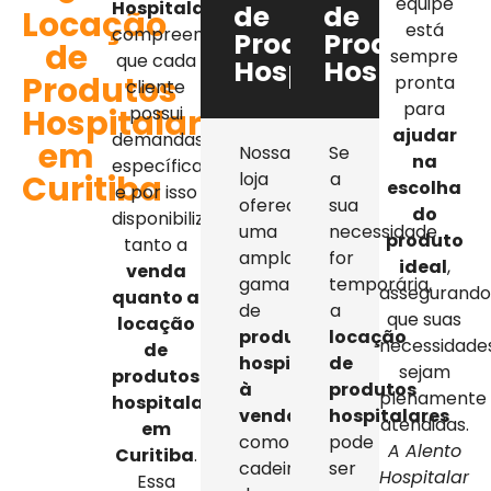
equipe
Hospitalar
,
de
de
Locação
está
compreendemos
Produtos
Produtos
de
sempre
que cada
Hospitalares
Hospitalar
Produtos
pronta
cliente
para
Hospitalares
possui
ajudar
demandas
em
Nossa
Se
na
específicas,
Curitiba
loja
a
escolha
e por isso
oferece
sua
do
disponibilizamos
uma
necessidade
produto
tanto a
ampla
for
ideal
,
venda
gama
temporária,
assegurand
quanto a
de
a
que suas
locação
produtos
locação
necessidade
de
hospitalares
de
sejam
produtos
à
produtos
plenamente
hospitalares
venda
,
hospitalares
atendidas.
em
como
pode
A Alento
Curitiba
.
cadeiras
ser
Hospitalar
Essa