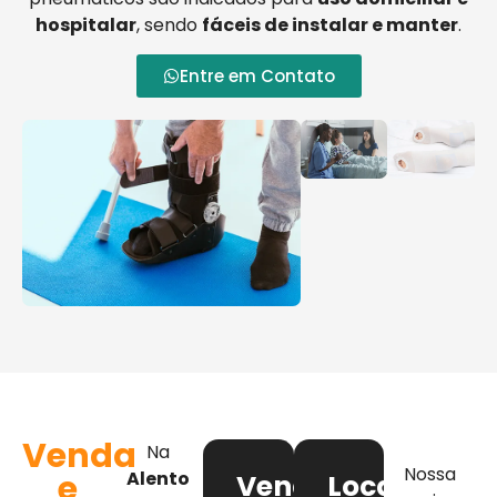
hospitalar
, sendo
fáceis de instalar e manter
.
Entre em Contato
Venda
Na
Nossa
e
Alento
Venda
Locação