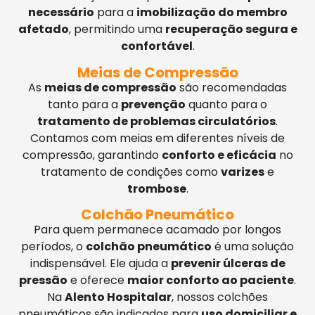
necessário
para a
imobilização do membro
afetado
, permitindo uma
recuperação segura e
confortável
.
Meias de Compressão
As
meias de compressão
são recomendadas
tanto para a
prevenção
quanto para o
tratamento de problemas circulatórios
.
Contamos com meias em diferentes níveis de
compressão, garantindo
conforto e eficácia
no
tratamento de condições como
varizes
e
trombose
.
Colchão Pneumático
Para quem permanece acamado por longos
períodos, o
colchão pneumático
é uma solução
indispensável. Ele ajuda a
prevenir úlceras de
pressão
e oferece
maior conforto ao paciente
.
Na
Alento Hospitalar
, nossos colchões
pneumáticos são indicados para
uso domiciliar e