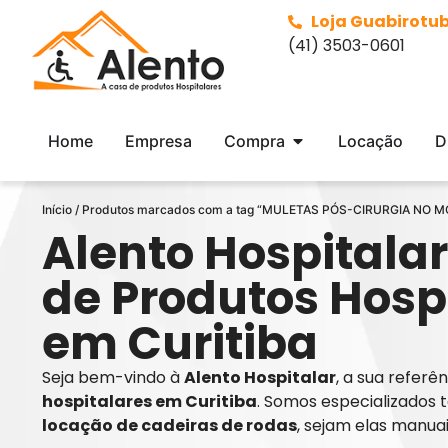
Loja Guabirotu
(41) 3503-0601
Home
Empresa
Compra
Locação
D
Início
/ Produtos marcados com a tag “MULETAS PÓS-CIRURGIA NO
Alento Hospitalar
de Produtos Hosp
em Curitiba
Seja bem-vindo à
Alento Hospitalar
, a sua refer
hospitalares em Curitiba
. Somos especializados 
locação de cadeiras de rodas
, sejam elas manua