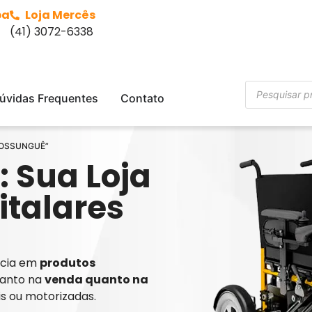
ba
Loja Mercês
(41) 3072-6338
úvidas Frequentes
Contato
 MOSSUNGUÊ”
: Sua Loja
italares
ência em
produtos
tanto na
venda quanto na
is ou motorizadas.