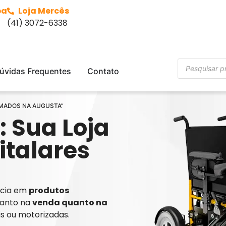
ba
Loja Mercês
(41) 3072-6338
úvidas Frequentes
Contato
CAMADOS NA AUGUSTA”
: Sua Loja
italares
ência em
produtos
tanto na
venda quanto na
is ou motorizadas.