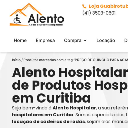
Loja Guabirotu
(41) 3503-0601
Home
Empresa
Compra
Locação
D
Início
/ Produtos marcados com a tag “PREÇO DE GUINCHO PARA A
Alento Hospitalar
de Produtos Hosp
em Curitiba
Seja bem-vindo à
Alento Hospitalar
, a sua refer
hospitalares em Curitiba
. Somos especializados 
locação de cadeiras de rodas
, sejam elas manua