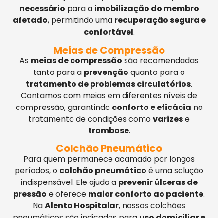
necessário
para a
imobilização do membro
afetado
, permitindo uma
recuperação segura e
confortável
.
Meias de Compressão
As
meias de compressão
são recomendadas
tanto para a
prevenção
quanto para o
tratamento de problemas circulatórios
.
Contamos com meias em diferentes níveis de
compressão, garantindo
conforto e eficácia
no
tratamento de condições como
varizes
e
trombose
.
Colchão Pneumático
Para quem permanece acamado por longos
períodos, o
colchão pneumático
é uma solução
indispensável. Ele ajuda a
prevenir úlceras de
pressão
e oferece
maior conforto ao paciente
.
Na
Alento Hospitalar
, nossos colchões
pneumáticos são indicados para
uso domiciliar e