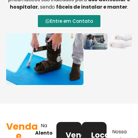
hospitalar
, sendo
fáceis de instalar e manter
.
Entre em Contato
Venda
Na
Nossa
e
Alento
Venda
Locação