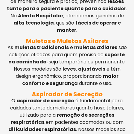
de maneira segura e prática, prevenindo
lesões
tanto para o paciente quanto para o cuidador
.
Na
Alento Hospitalar
, oferecemos guinchos de
alta tecnologia
, que são
fáceis de operar e
manter
.
Muletas e Muletas Axilares
As
muletas tradicionais
e
muletas axilares
são
soluções eficazes para quem precisa de
suporte
na caminhada
, seja temporário ou permanente.
Nossos modelos são
leves, ajustáveis
e têm
design ergonômico, proporcionando
maior
conforto e segurança
durante o uso.
Aspirador de Secreção
O
aspirador de secreção
é fundamental para
cuidados tanto domiciliares quanto hospitalares,
utilizado para a
remoção de secreções
respiratórias
em pacientes acamados ou com
dificuldades respiratórias
. Nossos modelos são