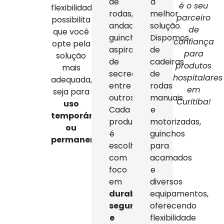
de
a
é o seu
flexibilidade
rodas,
melhor
parceiro
possibilita
andadores,
solução.
de
que você
guinchos,
Dispomos
confiança
opte pela
aspiradores
de
para
solução
de
cadeiras
produtos
mais
secreção,
de
hospitalares
adequada,
entre
rodas
em
seja para
outros.
manuais
Curitiba!
uso
Cada
e
temporário
produto
motorizadas,
ou
é
guinchos
permanente
.
escolhido
para
com
acamados
foco
e
em
diversos
durabilidade,
equipamentos,
segurança
oferecendo
e
flexibilidade