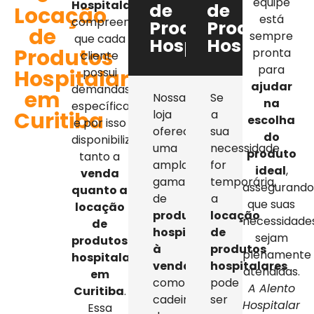
equipe
Hospitalar
,
de
de
Locação
está
compreendemos
Produtos
Produtos
de
sempre
que cada
Hospitalares
Hospitalar
Produtos
pronta
cliente
para
Hospitalares
possui
ajudar
demandas
em
Nossa
Se
na
específicas,
Curitiba
loja
a
escolha
e por isso
oferece
sua
do
disponibilizamos
uma
necessidade
produto
tanto a
ampla
for
ideal
,
venda
gama
temporária,
assegurand
quanto a
de
a
que suas
locação
produtos
locação
necessidade
de
hospitalares
de
sejam
produtos
à
produtos
plenamente
hospitalares
venda
,
hospitalares
atendidas.
em
como
pode
A Alento
Curitiba
.
cadeiras
ser
Hospitalar
Essa