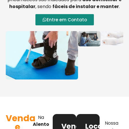
hospitalar
, sendo
fáceis de instalar e manter
.
Entre em Contato
Venda
Na
Nossa
e
Alento
Venda
Locação