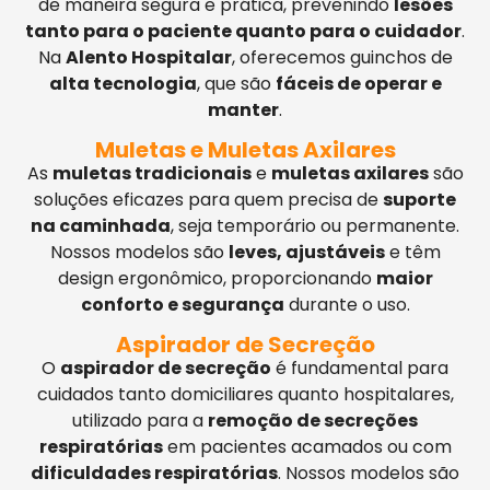
de maneira segura e prática, prevenindo
lesões
tanto para o paciente quanto para o cuidador
.
Na
Alento Hospitalar
, oferecemos guinchos de
alta tecnologia
, que são
fáceis de operar e
manter
.
Muletas e Muletas Axilares
As
muletas tradicionais
e
muletas axilares
são
soluções eficazes para quem precisa de
suporte
na caminhada
, seja temporário ou permanente.
Nossos modelos são
leves, ajustáveis
e têm
design ergonômico, proporcionando
maior
conforto e segurança
durante o uso.
Aspirador de Secreção
O
aspirador de secreção
é fundamental para
cuidados tanto domiciliares quanto hospitalares,
utilizado para a
remoção de secreções
respiratórias
em pacientes acamados ou com
dificuldades respiratórias
. Nossos modelos são