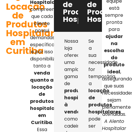
equipe
Hospitalar
,
de
de
Locação
está
compreendemos
Produtos
Produtos
de
sempre
que cada
Hospitalares
Hospitalar
Produtos
pronta
cliente
para
Hospitalares
possui
ajudar
demandas
em
Nossa
Se
na
específicas,
Curitiba
loja
a
escolha
e por isso
oferece
sua
do
disponibilizamos
uma
necessidade
produto
tanto a
ampla
for
ideal
,
venda
gama
temporária,
assegurand
quanto a
de
a
que suas
locação
produtos
locação
necessidade
de
hospitalares
de
sejam
produtos
à
produtos
plenamente
hospitalares
venda
,
hospitalares
atendidas.
em
como
pode
A Alento
Curitiba
.
cadeiras
ser
Hospitalar
Essa