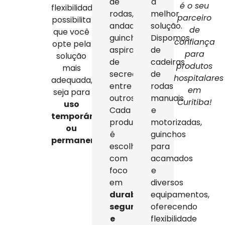
de
a
é o seu
flexibilidade
rodas,
melhor
parceiro
possibilita
andadores,
solução.
de
que você
guinchos,
Dispomos
confiança
opte pela
aspiradores
de
para
solução
de
cadeiras
produtos
mais
secreção,
de
hospitalares
adequada,
entre
rodas
em
seja para
outros.
manuais
Curitiba!
uso
Cada
e
temporário
produto
motorizadas,
ou
é
guinchos
permanente
.
escolhido
para
com
acamados
foco
e
em
diversos
durabilidade,
equipamentos,
segurança
oferecendo
e
flexibilidade