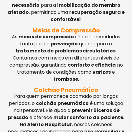
necessário
para a
imobilização do membro
afetado
, permitindo uma
recuperação segura e
confortável
.
Meias de Compressão
As
meias de compressão
são recomendadas
tanto para a
prevenção
quanto para o
tratamento de problemas circulatórios
.
Contamos com meias em diferentes níveis de
compressão, garantindo
conforto e eficácia
no
tratamento de condições como
varizes
e
trombose
.
Colchão Pneumático
Para quem permanece acamado por longos
períodos, o
colchão pneumático
é uma solução
indispensável. Ele ajuda a
prevenir úlceras de
pressão
e oferece
maior conforto ao paciente
.
Na
Alento Hospitalar
, nossos colchões
pneumáticos são indicados para
uso domiciliar e