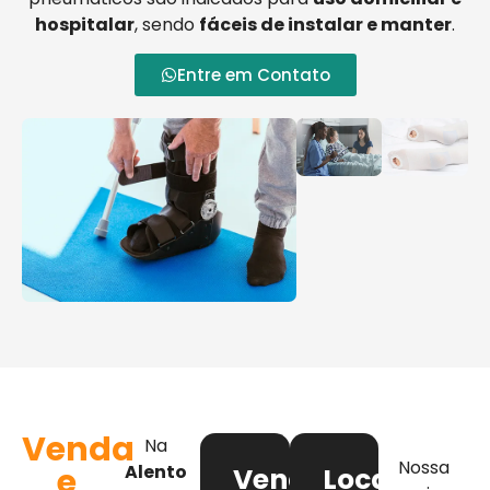
hospitalar
, sendo
fáceis de instalar e manter
.
Entre em Contato
Venda
Na
Nossa
e
Alento
Venda
Locação