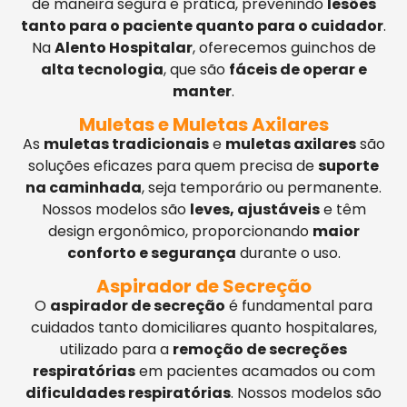
de maneira segura e prática, prevenindo
lesões
tanto para o paciente quanto para o cuidador
.
Na
Alento Hospitalar
, oferecemos guinchos de
alta tecnologia
, que são
fáceis de operar e
manter
.
Muletas e Muletas Axilares
As
muletas tradicionais
e
muletas axilares
são
soluções eficazes para quem precisa de
suporte
na caminhada
, seja temporário ou permanente.
Nossos modelos são
leves, ajustáveis
e têm
design ergonômico, proporcionando
maior
conforto e segurança
durante o uso.
Aspirador de Secreção
O
aspirador de secreção
é fundamental para
cuidados tanto domiciliares quanto hospitalares,
utilizado para a
remoção de secreções
respiratórias
em pacientes acamados ou com
dificuldades respiratórias
. Nossos modelos são