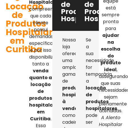
equipe
Hospitalar
,
de
de
Locação
está
compreendemos
Produtos
Produtos
de
sempre
que cada
Hospitalares
Hospitalar
Produtos
pronta
cliente
para
Hospitalares
possui
ajudar
demandas
em
Nossa
Se
na
específicas,
Curitiba
loja
a
escolha
e por isso
oferece
sua
do
disponibilizamos
uma
necessidade
produto
tanto a
ampla
for
ideal
,
venda
gama
temporária,
assegurand
quanto a
de
a
que suas
locação
produtos
locação
necessidade
de
hospitalares
de
sejam
produtos
à
produtos
plenamente
hospitalares
venda
,
hospitalares
atendidas.
em
como
pode
A Alento
Curitiba
.
cadeiras
ser
Hospitalar
Essa