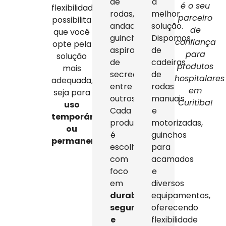
de
a
é o seu
flexibilidade
rodas,
melhor
parceiro
possibilita
andadores,
solução.
de
que você
guinchos,
Dispomos
confiança
opte pela
aspiradores
de
para
solução
de
cadeiras
produtos
mais
secreção,
de
hospitalares
adequada,
entre
rodas
em
seja para
outros.
manuais
Curitiba!
uso
Cada
e
temporário
produto
motorizadas,
ou
é
guinchos
permanente
.
escolhido
para
com
acamados
foco
e
em
diversos
durabilidade,
equipamentos,
segurança
oferecendo
e
flexibilidade