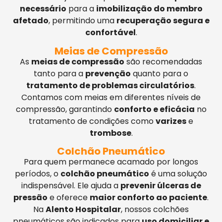
necessário
para a
imobilização do membro
afetado
, permitindo uma
recuperação segura e
confortável
.
Meias de Compressão
As
meias de compressão
são recomendadas
tanto para a
prevenção
quanto para o
tratamento de problemas circulatórios
.
Contamos com meias em diferentes níveis de
compressão, garantindo
conforto e eficácia
no
tratamento de condições como
varizes
e
trombose
.
Colchão Pneumático
Para quem permanece acamado por longos
períodos, o
colchão pneumático
é uma solução
indispensável. Ele ajuda a
prevenir úlceras de
pressão
e oferece
maior conforto ao paciente
.
Na
Alento Hospitalar
, nossos colchões
pneumáticos são indicados para
uso domiciliar e