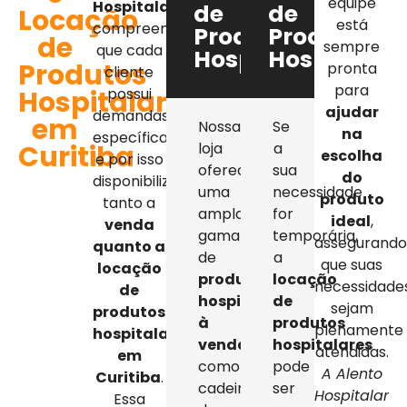
equipe
Hospitalar
,
de
de
Locação
está
compreendemos
Produtos
Produtos
de
sempre
que cada
Hospitalares
Hospitalar
Produtos
pronta
cliente
para
Hospitalares
possui
ajudar
demandas
em
Nossa
Se
na
específicas,
Curitiba
loja
a
escolha
e por isso
oferece
sua
do
disponibilizamos
uma
necessidade
produto
tanto a
ampla
for
ideal
,
venda
gama
temporária,
assegurand
quanto a
de
a
que suas
locação
produtos
locação
necessidade
de
hospitalares
de
sejam
produtos
à
produtos
plenamente
hospitalares
venda
,
hospitalares
atendidas.
em
como
pode
A Alento
Curitiba
.
cadeiras
ser
Hospitalar
Essa