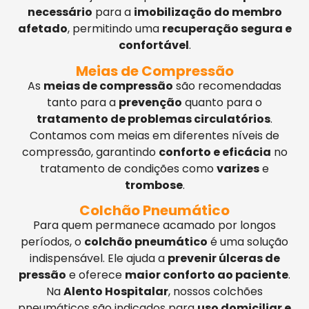
necessário
para a
imobilização do membro
afetado
, permitindo uma
recuperação segura e
confortável
.
Meias de Compressão
As
meias de compressão
são recomendadas
tanto para a
prevenção
quanto para o
tratamento de problemas circulatórios
.
Contamos com meias em diferentes níveis de
compressão, garantindo
conforto e eficácia
no
tratamento de condições como
varizes
e
trombose
.
Colchão Pneumático
Para quem permanece acamado por longos
períodos, o
colchão pneumático
é uma solução
indispensável. Ele ajuda a
prevenir úlceras de
pressão
e oferece
maior conforto ao paciente
.
Na
Alento Hospitalar
, nossos colchões
pneumáticos são indicados para
uso domiciliar e