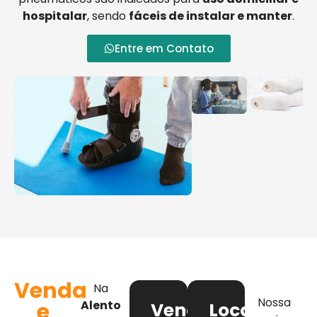
hospitalar
, sendo
fáceis de instalar e manter
.
Entre em Contato
Venda
Na
Nossa
e
Alento
Venda
Locação