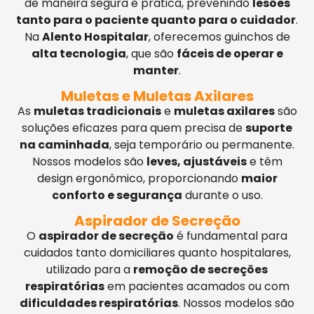
de maneira segura e prática, prevenindo
lesões
tanto para o paciente quanto para o cuidador
.
Na
Alento Hospitalar
, oferecemos guinchos de
alta tecnologia
, que são
fáceis de operar e
manter
.
Muletas e Muletas Axilares
As
muletas tradicionais
e
muletas axilares
são
soluções eficazes para quem precisa de
suporte
na caminhada
, seja temporário ou permanente.
Nossos modelos são
leves, ajustáveis
e têm
design ergonômico, proporcionando
maior
conforto e segurança
durante o uso.
Aspirador de Secreção
O
aspirador de secreção
é fundamental para
cuidados tanto domiciliares quanto hospitalares,
utilizado para a
remoção de secreções
respiratórias
em pacientes acamados ou com
dificuldades respiratórias
. Nossos modelos são