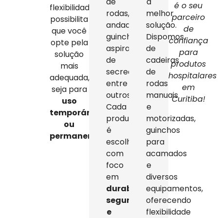
de
a
é o seu
flexibilidade
rodas,
melhor
parceiro
possibilita
andadores,
solução.
de
que você
guinchos,
Dispomos
confiança
opte pela
aspiradores
de
para
solução
de
cadeiras
produtos
mais
secreção,
de
hospitalares
adequada,
entre
rodas
em
seja para
outros.
manuais
Curitiba!
uso
Cada
e
temporário
produto
motorizadas,
ou
é
guinchos
permanente
.
escolhido
para
com
acamados
foco
e
em
diversos
durabilidade,
equipamentos,
segurança
oferecendo
e
flexibilidade