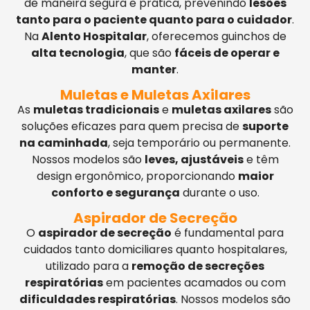
de maneira segura e prática, prevenindo
lesões
tanto para o paciente quanto para o cuidador
.
Na
Alento Hospitalar
, oferecemos guinchos de
alta tecnologia
, que são
fáceis de operar e
manter
.
Muletas e Muletas Axilares
As
muletas tradicionais
e
muletas axilares
são
soluções eficazes para quem precisa de
suporte
na caminhada
, seja temporário ou permanente.
Nossos modelos são
leves, ajustáveis
e têm
design ergonômico, proporcionando
maior
conforto e segurança
durante o uso.
Aspirador de Secreção
O
aspirador de secreção
é fundamental para
cuidados tanto domiciliares quanto hospitalares,
utilizado para a
remoção de secreções
respiratórias
em pacientes acamados ou com
dificuldades respiratórias
. Nossos modelos são