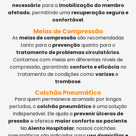
necessário
para a
imobilização do membro
afetado
, permitindo uma
recuperação segura e
confortável
.
Meias de Compressão
As
meias de compressão
são recomendadas
tanto para a
prevenção
quanto para o
tratamento de problemas circulatórios
.
Contamos com meias em diferentes níveis de
compressão, garantindo
conforto e eficácia
no
tratamento de condições como
varizes
e
trombose
.
Colchão Pneumático
Para quem permanece acamado por longos
períodos, o
colchão pneumático
é uma solução
indispensável. Ele ajuda a
prevenir úlceras de
pressão
e oferece
maior conforto ao paciente
.
Na
Alento Hospitalar
, nossos colchões
pneumáticos são indicados para
uso domiciliar e