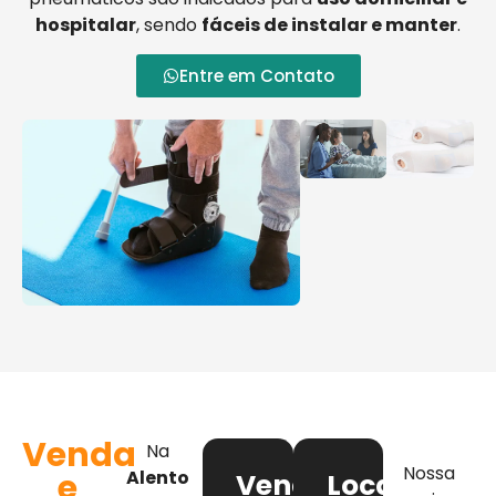
hospitalar
, sendo
fáceis de instalar e manter
.
Entre em Contato
Venda
Na
Nossa
e
Alento
Venda
Locação