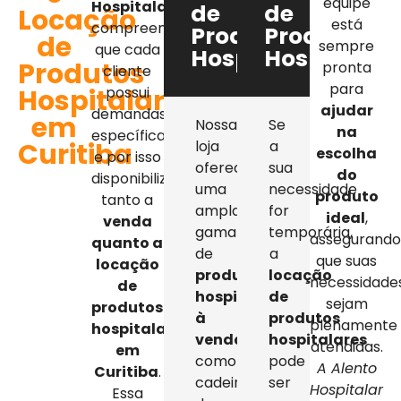
equipe
Hospitalar
,
de
de
Locação
está
compreendemos
Produtos
Produtos
de
sempre
que cada
Hospitalares
Hospitalar
Produtos
pronta
cliente
para
Hospitalares
possui
ajudar
demandas
em
Nossa
Se
na
específicas,
Curitiba
loja
a
escolha
e por isso
oferece
sua
do
disponibilizamos
uma
necessidade
produto
tanto a
ampla
for
ideal
,
venda
gama
temporária,
assegurand
quanto a
de
a
que suas
locação
produtos
locação
necessidade
de
hospitalares
de
sejam
produtos
à
produtos
plenamente
hospitalares
venda
,
hospitalares
atendidas.
em
como
pode
A Alento
Curitiba
.
cadeiras
ser
Hospitalar
Essa