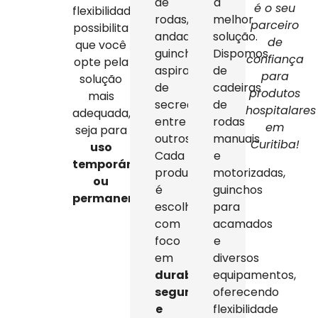
de
a
é o seu
flexibilidade
rodas,
melhor
parceiro
possibilita
andadores,
solução.
de
que você
guinchos,
Dispomos
confiança
opte pela
aspiradores
de
para
solução
de
cadeiras
produtos
mais
secreção,
de
hospitalares
adequada,
entre
rodas
em
seja para
outros.
manuais
Curitiba!
uso
Cada
e
temporário
produto
motorizadas,
ou
é
guinchos
permanente
.
escolhido
para
com
acamados
foco
e
em
diversos
durabilidade,
equipamentos,
segurança
oferecendo
e
flexibilidade