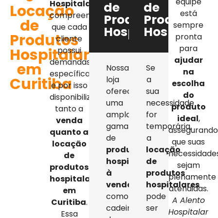
equipe
Hospitalar
,
de
de
Locação
está
compreendemos
Produtos
Produtos
de
sempre
que cada
Hospitalares
Hospitalar
Produtos
pronta
cliente
para
Hospitalares
possui
ajudar
demandas
em
Nossa
Se
na
específicas,
Curitiba
loja
a
escolha
e por isso
oferece
sua
do
disponibilizamos
uma
necessidade
produto
tanto a
ampla
for
ideal
,
venda
gama
temporária,
assegurand
quanto a
de
a
que suas
locação
produtos
locação
necessidade
de
hospitalares
de
sejam
produtos
à
produtos
plenamente
hospitalares
venda
,
hospitalares
atendidas.
em
como
pode
A Alento
Curitiba
.
cadeiras
ser
Hospitalar
Essa