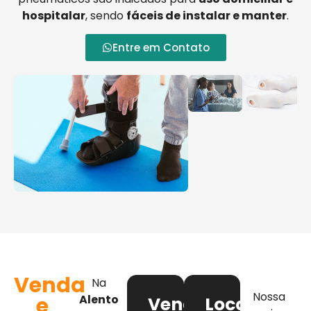
hospitalar
, sendo
fáceis de instalar e manter
.
Entre em Contato
Venda
Na
Nossa
e
Alento
Venda
Locação