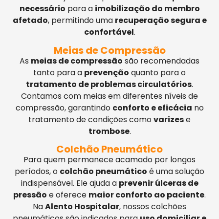
necessário
para a
imobilização do membro
afetado
, permitindo uma
recuperação segura e
confortável
.
Meias de Compressão
As
meias de compressão
são recomendadas
tanto para a
prevenção
quanto para o
tratamento de problemas circulatórios
.
Contamos com meias em diferentes níveis de
compressão, garantindo
conforto e eficácia
no
tratamento de condições como
varizes
e
trombose
.
Colchão Pneumático
Para quem permanece acamado por longos
períodos, o
colchão pneumático
é uma solução
indispensável. Ele ajuda a
prevenir úlceras de
pressão
e oferece
maior conforto ao paciente
.
Na
Alento Hospitalar
, nossos colchões
pneumáticos são indicados para
uso domiciliar e