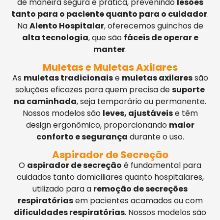
de maneira segura e prática, prevenindo
lesões
tanto para o paciente quanto para o cuidador
.
Na
Alento Hospitalar
, oferecemos guinchos de
alta tecnologia
, que são
fáceis de operar e
manter
.
Muletas e Muletas Axilares
As
muletas tradicionais
e
muletas axilares
são
soluções eficazes para quem precisa de
suporte
na caminhada
, seja temporário ou permanente.
Nossos modelos são
leves, ajustáveis
e têm
design ergonômico, proporcionando
maior
conforto e segurança
durante o uso.
Aspirador de Secreção
O
aspirador de secreção
é fundamental para
cuidados tanto domiciliares quanto hospitalares,
utilizado para a
remoção de secreções
respiratórias
em pacientes acamados ou com
dificuldades respiratórias
. Nossos modelos são