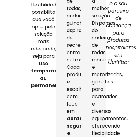
de
a
é o seu
flexibilidade
rodas,
melhor
parceiro
possibilita
andadores,
solução.
de
que você
guinchos,
Dispomos
confiança
opte pela
aspiradores
de
para
solução
de
cadeiras
produtos
mais
secreção,
de
hospitalares
adequada,
entre
rodas
em
seja para
outros.
manuais
Curitiba!
uso
Cada
e
temporário
produto
motorizadas,
ou
é
guinchos
permanente
.
escolhido
para
com
acamados
foco
e
em
diversos
durabilidade,
equipamentos,
segurança
oferecendo
e
flexibilidade