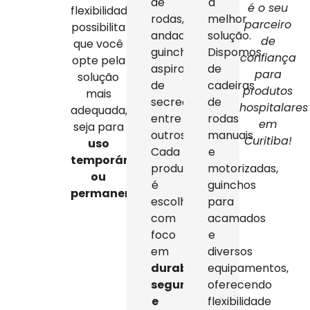
de
a
é o seu
flexibilidade
rodas,
melhor
parceiro
possibilita
andadores,
solução.
de
que você
guinchos,
Dispomos
confiança
opte pela
aspiradores
de
para
solução
de
cadeiras
produtos
mais
secreção,
de
hospitalares
adequada,
entre
rodas
em
seja para
outros.
manuais
Curitiba!
uso
Cada
e
temporário
produto
motorizadas,
ou
é
guinchos
permanente
.
escolhido
para
com
acamados
foco
e
em
diversos
durabilidade,
equipamentos,
segurança
oferecendo
e
flexibilidade