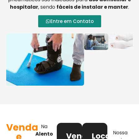
hospitalar
, sendo
fáceis de instalar e manter
.
Entre em Contato
Venda
Na
Nossa
e
Alento
Venda
Locação