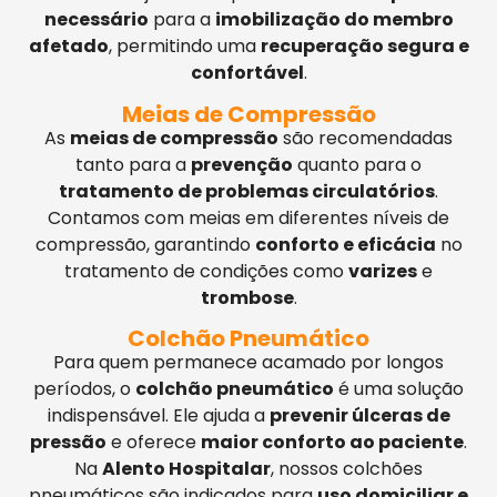
necessário
para a
imobilização do membro
afetado
, permitindo uma
recuperação segura e
confortável
.
Meias de Compressão
As
meias de compressão
são recomendadas
tanto para a
prevenção
quanto para o
tratamento de problemas circulatórios
.
Contamos com meias em diferentes níveis de
compressão, garantindo
conforto e eficácia
no
tratamento de condições como
varizes
e
trombose
.
Colchão Pneumático
Para quem permanece acamado por longos
períodos, o
colchão pneumático
é uma solução
indispensável. Ele ajuda a
prevenir úlceras de
pressão
e oferece
maior conforto ao paciente
.
Na
Alento Hospitalar
, nossos colchões
pneumáticos são indicados para
uso domiciliar e