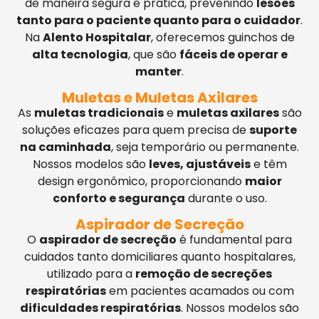
de maneira segura e prática, prevenindo
lesões
tanto para o paciente quanto para o cuidador
.
Na
Alento Hospitalar
, oferecemos guinchos de
alta tecnologia
, que são
fáceis de operar e
manter
.
Muletas e Muletas Axilares
As
muletas tradicionais
e
muletas axilares
são
soluções eficazes para quem precisa de
suporte
na caminhada
, seja temporário ou permanente.
Nossos modelos são
leves, ajustáveis
e têm
design ergonômico, proporcionando
maior
conforto e segurança
durante o uso.
Aspirador de Secreção
O
aspirador de secreção
é fundamental para
cuidados tanto domiciliares quanto hospitalares,
utilizado para a
remoção de secreções
respiratórias
em pacientes acamados ou com
dificuldades respiratórias
. Nossos modelos são