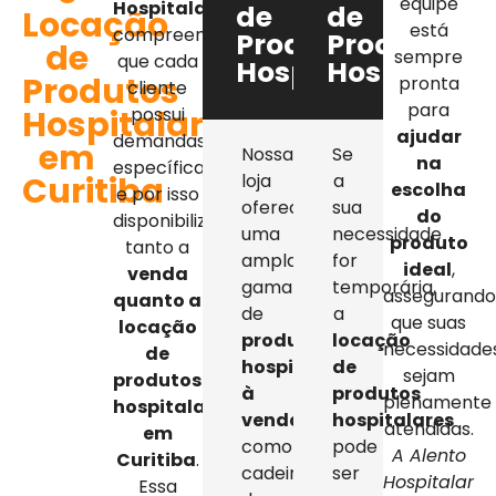
equipe
Hospitalar
,
de
de
Locação
está
compreendemos
Produtos
Produtos
de
sempre
que cada
Hospitalares
Hospitalar
Produtos
pronta
cliente
para
Hospitalares
possui
ajudar
demandas
em
Nossa
Se
na
específicas,
Curitiba
loja
a
escolha
e por isso
oferece
sua
do
disponibilizamos
uma
necessidade
produto
tanto a
ampla
for
ideal
,
venda
gama
temporária,
assegurand
quanto a
de
a
que suas
locação
produtos
locação
necessidade
de
hospitalares
de
sejam
produtos
à
produtos
plenamente
hospitalares
venda
,
hospitalares
atendidas.
em
como
pode
A Alento
Curitiba
.
cadeiras
ser
Hospitalar
Essa