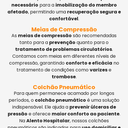
necessário
para a
imobilização do membro
afetado
, permitindo uma
recuperação segura e
confortável
.
Meias de Compressão
As
meias de compressão
são recomendadas
tanto para a
prevenção
quanto para o
tratamento de problemas circulatórios
.
Contamos com meias em diferentes níveis de
compressão, garantindo
conforto e eficácia
no
tratamento de condições como
varizes
e
trombose
.
Colchão Pneumático
Para quem permanece acamado por longos
períodos, o
colchão pneumático
é uma solução
indispensável. Ele ajuda a
prevenir úlceras de
pressão
e oferece
maior conforto ao paciente
.
Na
Alento Hospitalar
, nossos colchões
pneumáticos são indicados para
uso domiciliar e