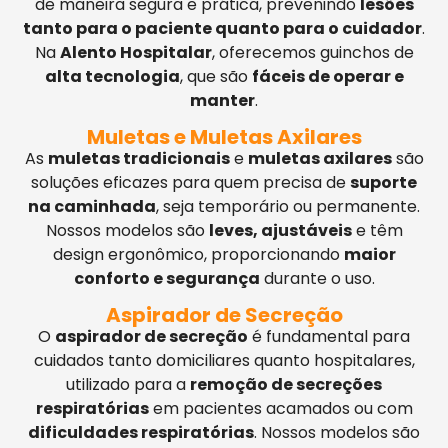
de maneira segura e prática, prevenindo
lesões
tanto para o paciente quanto para o cuidador
.
Na
Alento Hospitalar
, oferecemos guinchos de
alta tecnologia
, que são
fáceis de operar e
manter
.
Muletas e Muletas Axilares
As
muletas tradicionais
e
muletas axilares
são
soluções eficazes para quem precisa de
suporte
na caminhada
, seja temporário ou permanente.
Nossos modelos são
leves, ajustáveis
e têm
design ergonômico, proporcionando
maior
conforto e segurança
durante o uso.
Aspirador de Secreção
O
aspirador de secreção
é fundamental para
cuidados tanto domiciliares quanto hospitalares,
utilizado para a
remoção de secreções
respiratórias
em pacientes acamados ou com
dificuldades respiratórias
. Nossos modelos são