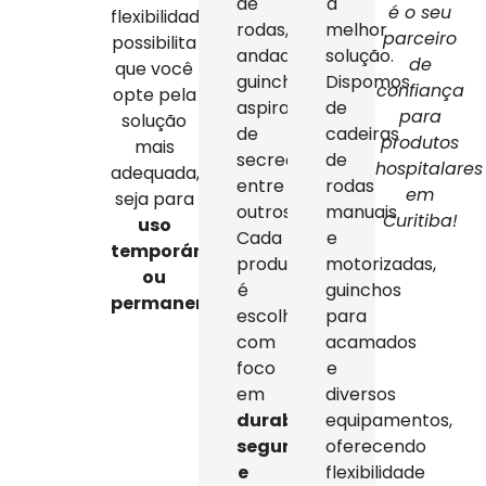
de
a
é o seu
flexibilidade
rodas,
melhor
parceiro
possibilita
andadores,
solução.
de
que você
guinchos,
Dispomos
confiança
opte pela
aspiradores
de
para
solução
de
cadeiras
produtos
mais
secreção,
de
hospitalares
adequada,
entre
rodas
em
seja para
outros.
manuais
Curitiba!
uso
Cada
e
temporário
produto
motorizadas,
ou
é
guinchos
permanente
.
escolhido
para
com
acamados
foco
e
em
diversos
durabilidade,
equipamentos,
segurança
oferecendo
e
flexibilidade