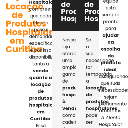
equipe
Hospitalar
,
de
de
Locação
está
compreendemos
Produtos
Produtos
de
sempre
que cada
Hospitalares
Hospitalar
Produtos
pronta
cliente
para
Hospitalares
possui
ajudar
demandas
em
Nossa
Se
na
específicas,
Curitiba
loja
a
escolha
e por isso
oferece
sua
do
disponibilizamos
uma
necessidade
produto
tanto a
ampla
for
ideal
,
venda
gama
temporária,
assegurand
quanto a
de
a
que suas
locação
produtos
locação
necessidade
de
hospitalares
de
sejam
produtos
à
produtos
plenamente
hospitalares
venda
,
hospitalares
atendidas.
em
como
pode
A Alento
Curitiba
.
cadeiras
ser
Hospitalar
Essa