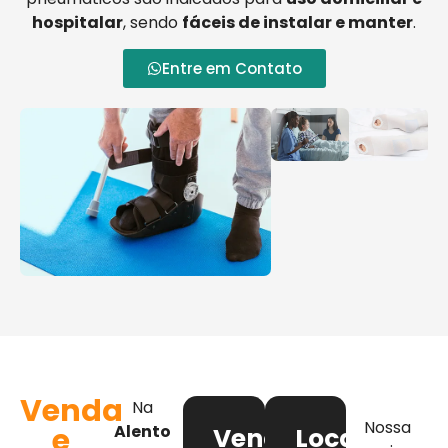
hospitalar
, sendo
fáceis de instalar e manter
.
Entre em Contato
Venda
Na
Nossa
e
Alento
Venda
Locação