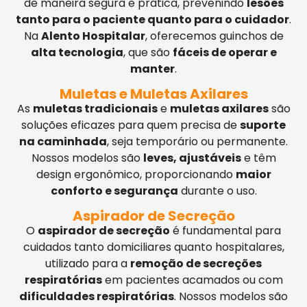
de maneira segura e prática, prevenindo
lesões
tanto para o paciente quanto para o cuidador
.
Na
Alento Hospitalar
, oferecemos guinchos de
alta tecnologia
, que são
fáceis de operar e
manter
.
Muletas e Muletas Axilares
As
muletas tradicionais
e
muletas axilares
são
soluções eficazes para quem precisa de
suporte
na caminhada
, seja temporário ou permanente.
Nossos modelos são
leves, ajustáveis
e têm
design ergonômico, proporcionando
maior
conforto e segurança
durante o uso.
Aspirador de Secreção
O
aspirador de secreção
é fundamental para
cuidados tanto domiciliares quanto hospitalares,
utilizado para a
remoção de secreções
respiratórias
em pacientes acamados ou com
dificuldades respiratórias
. Nossos modelos são