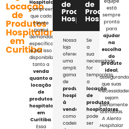
equipe
Hospitalar
,
de
de
Locação
está
compreendemos
Produtos
Produtos
de
sempre
que cada
Hospitalares
Hospitalar
Produtos
pronta
cliente
para
Hospitalares
possui
ajudar
demandas
em
Nossa
Se
na
específicas,
Curitiba
loja
a
escolha
e por isso
oferece
sua
do
disponibilizamos
uma
necessidade
produto
tanto a
ampla
for
ideal
,
venda
gama
temporária,
assegurand
quanto a
de
a
que suas
locação
produtos
locação
necessidade
de
hospitalares
de
sejam
produtos
à
produtos
plenamente
hospitalares
venda
,
hospitalares
atendidas.
em
como
pode
A Alento
Curitiba
.
cadeiras
ser
Hospitalar
Essa