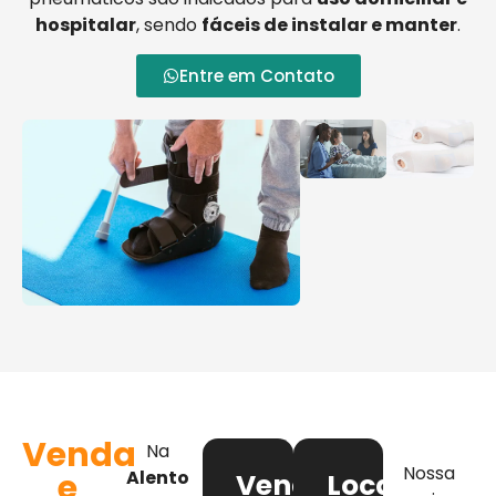
hospitalar
, sendo
fáceis de instalar e manter
.
Entre em Contato
Venda
Na
Nossa
e
Alento
Venda
Locação