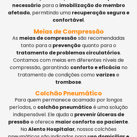
necessário
para a
imobilização do membro
afetado
, permitindo uma
recuperação segura e
confortável
.
Meias de Compressão
As
meias de compressão
são recomendadas
tanto para a
prevenção
quanto para o
tratamento de problemas circulatórios
.
Contamos com meias em diferentes níveis de
compressão, garantindo
conforto e eficácia
no
tratamento de condições como
varizes
e
trombose
.
Colchão Pneumático
Para quem permanece acamado por longos
períodos, o
colchão pneumático
é uma solução
indispensável. Ele ajuda a
prevenir úlceras de
pressão
e oferece
maior conforto ao paciente
.
Na
Alento Hospitalar
, nossos colchões
pneumáticos são indicados para
uso domiciliar e