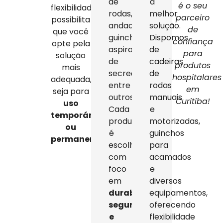
de
a
é o seu
flexibilidade
rodas,
melhor
parceiro
possibilita
andadores,
solução.
de
que você
guinchos,
Dispomos
confiança
opte pela
aspiradores
de
para
solução
de
cadeiras
produtos
mais
secreção,
de
hospitalares
adequada,
entre
rodas
em
seja para
outros.
manuais
Curitiba!
uso
Cada
e
temporário
produto
motorizadas,
ou
é
guinchos
permanente
.
escolhido
para
com
acamados
foco
e
em
diversos
durabilidade,
equipamentos,
segurança
oferecendo
e
flexibilidade