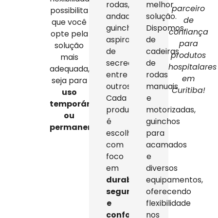
rodas,
melhor
parceiro
possibilita
andadores,
solução.
de
que você
guinchos,
Dispomos
confiança
opte pela
aspiradores
de
para
solução
de
cadeiras
produtos
mais
secreção,
de
hospitalares
adequada,
entre
rodas
em
seja para
outros.
manuais
Curitiba!
uso
Cada
e
temporário
produto
motorizadas,
ou
é
guinchos
permanente
.
escolhido
para
com
acamados
foco
e
em
diversos
durabilidade,
equipamentos,
segurança
oferecendo
e
flexibilidade
conforto
,
nos