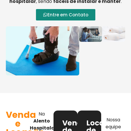
hospitalar
, sendo
fáceis de instalar e manter
.
Entre em Contato
Venda
Na
Nossa
e
Alento
Venda
Locação
equipe
Hospitalar
,
de
de