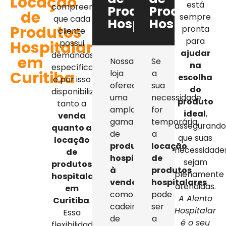
Locação
está
compreendemos
Produtos
Produtos
de
sempre
que cada
Hospitalares
Hospitalar
Produtos
pronta
cliente
para
Hospitalares
possui
ajudar
demandas
em
Nossa
Se
na
específicas,
Curitiba
loja
a
escolha
e por isso
oferece
sua
do
disponibilizamos
uma
necessidade
produto
tanto a
ampla
for
ideal
,
venda
gama
temporária,
assegurand
quanto a
de
a
que suas
locação
produtos
locação
necessidade
de
hospitalares
de
sejam
produtos
à
produtos
plenamente
hospitalares
venda
,
hospitalares
atendidas.
em
como
pode
A Alento
Curitiba
.
cadeiras
ser
Hospitalar
Essa
de
a
é o seu
flexibilidade