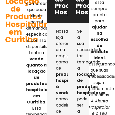
Locação
está
compreendemos
Produtos
Produtos
de
sempre
que cada
Hospitalares
Hospitalar
Produtos
pronta
cliente
para
Hospitalares
possui
ajudar
demandas
em
Nossa
Se
na
específicas,
Curitiba
loja
a
escolha
e por isso
oferece
sua
do
disponibilizamos
uma
necessidade
produto
tanto a
ampla
for
ideal
,
venda
gama
temporária,
assegurand
quanto a
de
a
que suas
locação
produtos
locação
necessidade
de
hospitalares
de
sejam
produtos
à
produtos
plenamente
hospitalares
venda
,
hospitalares
atendidas.
em
como
pode
A Alento
Curitiba
.
cadeiras
ser
Hospitalar
Essa
de
a
é o seu
flexibilidade