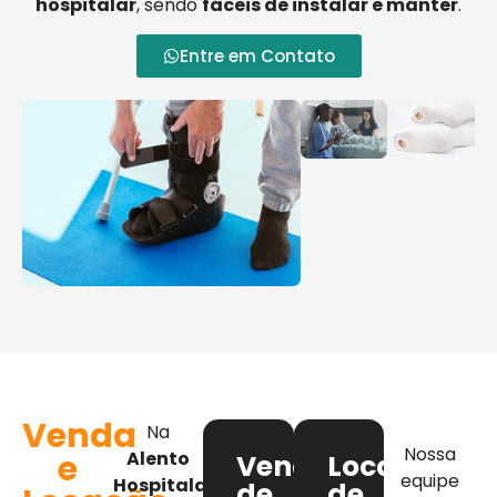
hospitalar
, sendo
fáceis de instalar e manter
.
Entre em Contato
Venda
Na
Nossa
e
Alento
Venda
Locação
equipe
Hospitalar
,
de
de