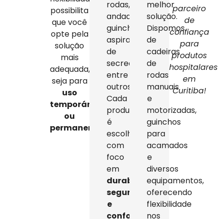
rodas,
melhor
parceiro
possibilita
andadores,
solução.
de
que você
guinchos,
Dispomos
confiança
opte pela
aspiradores
de
para
solução
de
cadeiras
produtos
mais
secreção,
de
hospitalares
adequada,
entre
rodas
em
seja para
outros.
manuais
Curitiba!
uso
Cada
e
temporário
produto
motorizadas,
ou
é
guinchos
permanente
.
escolhido
para
com
acamados
foco
e
em
diversos
durabilidade,
equipamentos,
segurança
oferecendo
e
flexibilidade
conforto
,
nos