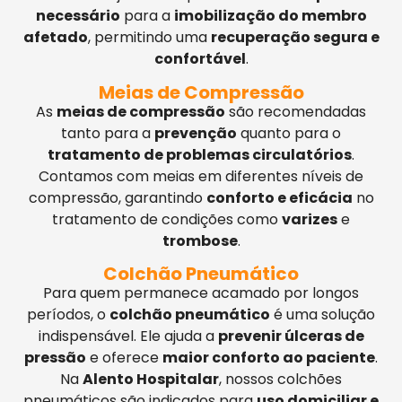
necessário
para a
imobilização do membro
afetado
, permitindo uma
recuperação segura e
confortável
.
Meias de Compressão
As
meias de compressão
são recomendadas
tanto para a
prevenção
quanto para o
tratamento de problemas circulatórios
.
Contamos com meias em diferentes níveis de
compressão, garantindo
conforto e eficácia
no
tratamento de condições como
varizes
e
trombose
.
Colchão Pneumático
Para quem permanece acamado por longos
períodos, o
colchão pneumático
é uma solução
indispensável. Ele ajuda a
prevenir úlceras de
pressão
e oferece
maior conforto ao paciente
.
Na
Alento Hospitalar
, nossos colchões
pneumáticos são indicados para
uso domiciliar e