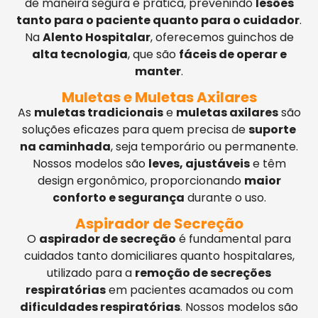
de maneira segura e prática, prevenindo
lesões
tanto para o paciente quanto para o cuidador
.
Na
Alento Hospitalar
, oferecemos guinchos de
alta tecnologia
, que são
fáceis de operar e
manter
.
Muletas e Muletas Axilares
As
muletas tradicionais
e
muletas axilares
são
soluções eficazes para quem precisa de
suporte
na caminhada
, seja temporário ou permanente.
Nossos modelos são
leves, ajustáveis
e têm
design ergonômico, proporcionando
maior
conforto e segurança
durante o uso.
Aspirador de Secreção
O
aspirador de secreção
é fundamental para
cuidados tanto domiciliares quanto hospitalares,
utilizado para a
remoção de secreções
respiratórias
em pacientes acamados ou com
dificuldades respiratórias
. Nossos modelos são