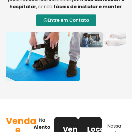
hospitalar
, sendo
fáceis de instalar e manter
.
Entre em Contato
Venda
Na
Nossa
e
Alento
Venda
Locação