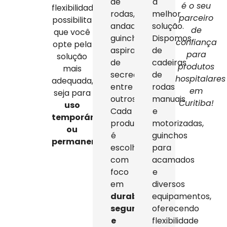
de
a
é o seu
flexibilidade
rodas,
melhor
parceiro
possibilita
andadores,
solução.
de
que você
guinchos,
Dispomos
confiança
opte pela
aspiradores
de
para
solução
de
cadeiras
produtos
mais
secreção,
de
hospitalares
adequada,
entre
rodas
em
seja para
outros.
manuais
Curitiba!
uso
Cada
e
temporário
produto
motorizadas,
ou
é
guinchos
permanente
.
escolhido
para
com
acamados
foco
e
em
diversos
durabilidade,
equipamentos,
segurança
oferecendo
e
flexibilidade