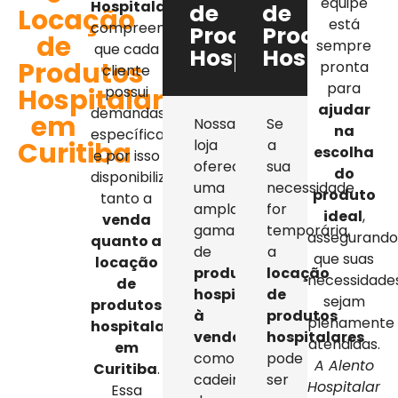
equipe
Hospitalar
,
de
de
Locação
está
compreendemos
Produtos
Produtos
de
sempre
que cada
Hospitalares
Hospitalar
Produtos
pronta
cliente
para
Hospitalares
possui
ajudar
demandas
em
Nossa
Se
na
específicas,
Curitiba
loja
a
escolha
e por isso
oferece
sua
do
disponibilizamos
uma
necessidade
produto
tanto a
ampla
for
ideal
,
venda
gama
temporária,
assegurand
quanto a
de
a
que suas
locação
produtos
locação
necessidade
de
hospitalares
de
sejam
produtos
à
produtos
plenamente
hospitalares
venda
,
hospitalares
atendidas.
em
como
pode
A Alento
Curitiba
.
cadeiras
ser
Hospitalar
Essa